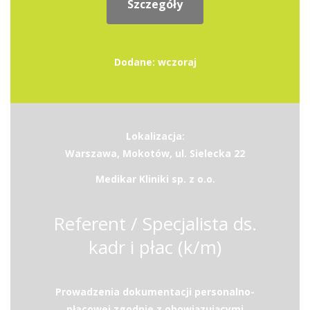
Szczegóły
Dodane: wczoraj
Lokalizacja:
Warszawa, Mokotów, ul. Sielecka 22
Medikar Kliniki sp. z o.o.
Referent / Specjalista ds.
kadr i płac (k/m)
Prowadzenia dokumentacji personalno-
płacowej zgodnie z obowiązującymi