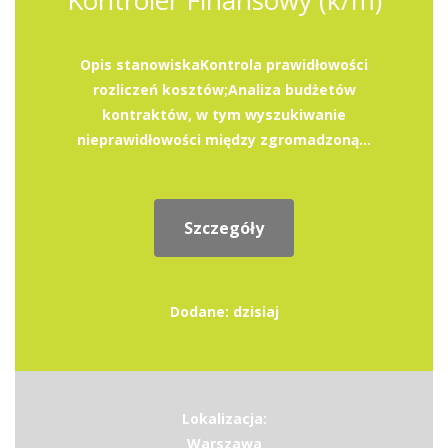
Kontroler Finansowy (k/m)
Opis stanowiskaKontrola prawidłowości
rozliczeń kosztów;Analiza budżetów
kontraktów, w tym wyszukiwanie
nieprawidłowości między zgromadzoną...
Szczegóły
Dodane: dzisiaj
Lokalizacja:
Warszawa