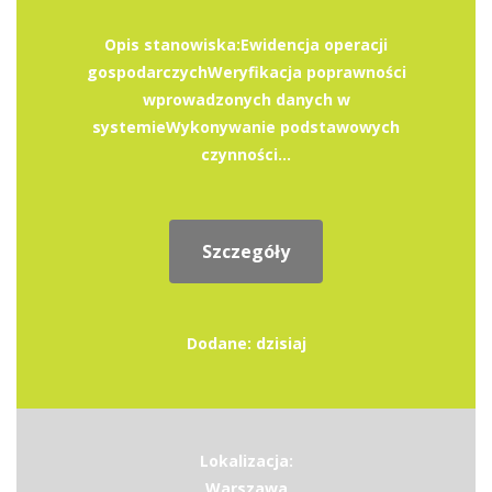
Opis stanowiska:Ewidencja operacji
gospodarczychWeryfikacja poprawności
wprowadzonych danych w
systemieWykonywanie podstawowych
czynności...
Szczegóły
Dodane: dzisiaj
Lokalizacja:
Warszawa