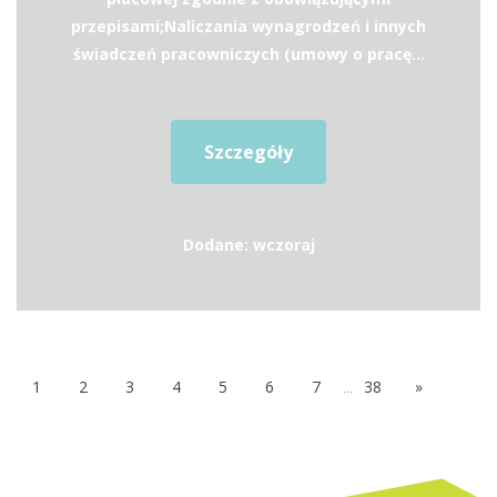
przepisami;Naliczania wynagrodzeń i innych
świadczeń pracowniczych (umowy o pracę...
Szczegóły
Dodane: wczoraj
1
2
3
4
5
6
7
...
38
»