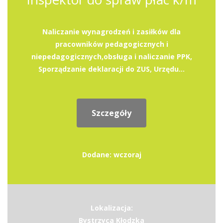
Naliczanie wynagrodzeń i zasiłków dla
pracowników pedagogicznych i
niepedagogicznych,obsługa i naliczanie PPK,
Sporządzanie deklaracji do ZUS, Urzędu...
Szczegóły
Dodane: wczoraj
Lokalizacja:
Bystrzyca Kłodzka