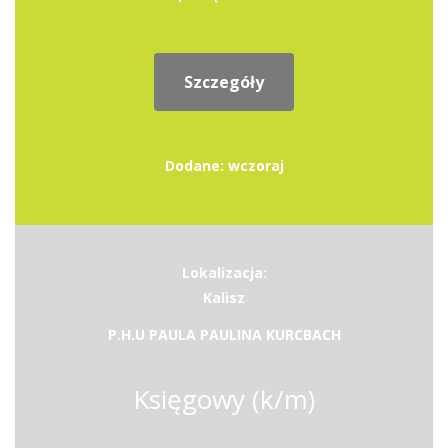
Szczegóły
Dodane: wczoraj
Lokalizacja:
Kalisz
P.H.U PAULA PAULINA KURCBACH
Księgowy (k/m)