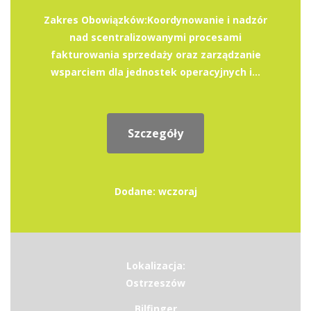
Zakres Obowiązków:Koordynowanie i nadzór
nad scentralizowanymi procesami
fakturowania sprzedaży oraz zarządzanie
wsparciem dla jednostek operacyjnych i...
Szczegóły
Dodane: wczoraj
Lokalizacja:
Ostrzeszów
Bilfinger