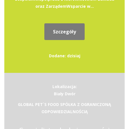
oraz ZarządemWsparcie w...
Szczegóły
Dodane: dzisiaj
Lokalizacja:
Biały Dwór
GLOBAL PET`S FOOD SPÓŁKA Z OGRANICZONĄ
ODPOWIEDZIALNOŚCIĄ