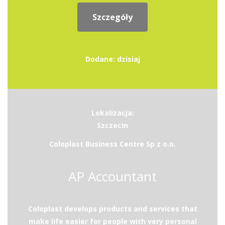
Szczegóły
Dodane: dzisiaj
Lokalizacja:
Szczecin
Coloplast Business Centre Sp z o.o.
AP Accountant
Coloplast develops products and services that
make life easier for people with very personal