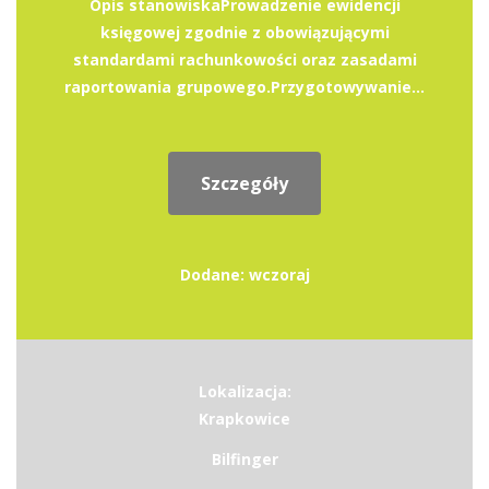
Opis stanowiskaProwadzenie ewidencji
księgowej zgodnie z obowiązującymi
standardami rachunkowości oraz zasadami
raportowania grupowego.Przygotowywanie...
Szczegóły
Dodane: wczoraj
Lokalizacja:
Krapkowice
Bilfinger