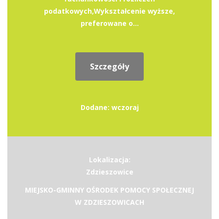
podatkowych,Wykształcenie wyższe,
preferowane o...
Szczegóły
Dodane: wczoraj
Lokalizacja:
Zdzieszowice
MIEJSKO-GMINNY OŚRODEK POMOCY SPOŁECZNEJ
W ZDZIESZOWICACH