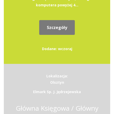
komputera powyżej 4...
Szczegóły
Dodane: wczoraj
Lokalizacja:
Olsztyn
Elmark Sp. J. Jędrzejewska
Główna Księgowa / Główny