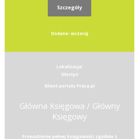
Szczegóły
Dodane: wczoraj
Lokalizacja:
Olsztyn
Klient portalu Praca.pl
Główna Księgowa / Główny
Księgowy
Prowadzenie pełnej księgowości zgodnie z