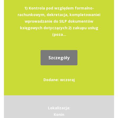
1) Kontrola pod względem formalno-
rachunkowym, dekretacja, kompletowaniei
wprowadzanie do SILP dokumentów
księgowych dotyczących:2) zakupu usług
(poza...
Szczegóły
Dodane: wczoraj
Lokalizacja:
Konin