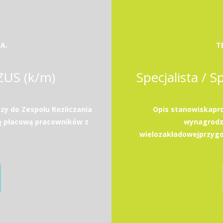
A.
T
 ZUS (k/m)
Specjalista / S
zy do Zespołu Rozliczania
Opis stanowiskapro
ę płacową pracowników z
wynagrodz
wielozakładowejprzygo