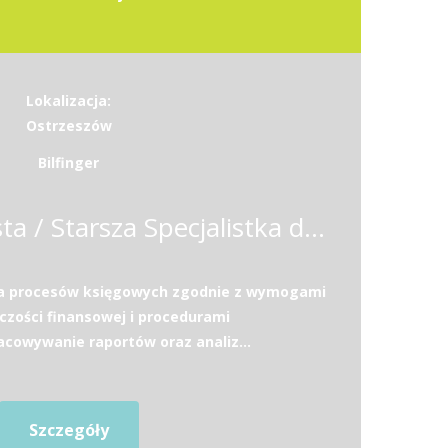
Lokalizacja:
Ostrzeszów
Bilfinger
Starszy Specjalista / Starsza Specjalistka ds. księgowości
ja procesów księgowych zgodnie z wymogami
zości finansowej i procedurami
acowywanie raportów oraz analiz...
Szczegóły