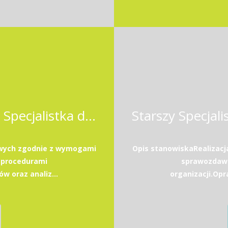
Starszy Specjalista / Starsza Specjalistka ds. księgowości
owych zgodnie z wymogami
Opis stanowiskaRealizac
 procedurami
sprawozdawc
w oraz analiz...
organizacji.Opr