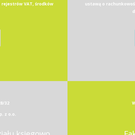
 rejestrów VAT, środków
ustawą o rachunkowoś
d
28/32
W
 z o.o.
Kierownik / Kierowniczka działu księgowości
Fa