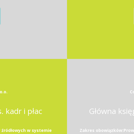
o.o.
Co
 kadr i płac
Główna księ
 źródłowych w systemie
Zakres obowiązków:Prowa