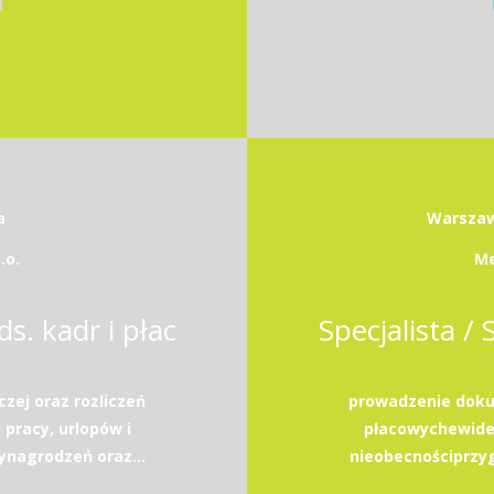
a
Warszawa
.o.
Me
ds. kadr i płac
Specjalista / 
zej oraz rozliczeń
prowadzenie dokum
pracy, urlopów i
płacowychewiden
ynagrodzeń oraz...
nieobecnościprzyg