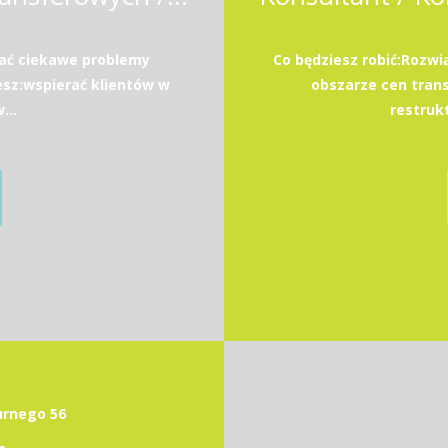
wać ciekawe problemy
Co będziesz robić:Rozw
esz:wspierać klientów w
obszarze cen transf
...
restrukt
durnego 56