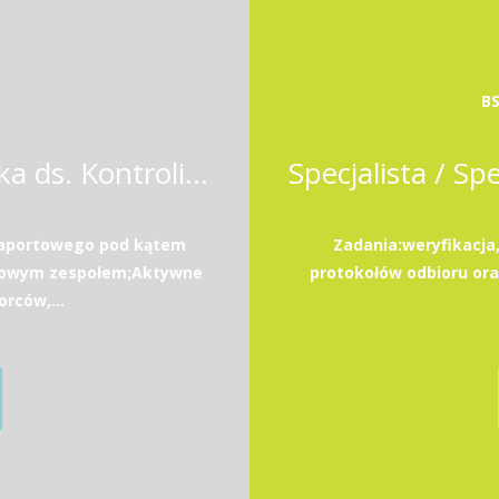
BS
Koordynator / Koordynatorka ds. Kontrolingu i Analiz Biznesowych
raportowego pod kątem
Zadania:weryfikacja
obowym zespołem;Aktywne
protokołów odbioru or
rców,...