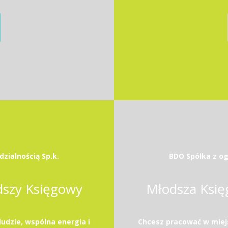
zialnością Sp.k.
BDO Spółka z og
dszy Księgowy
Młodsza Księ
ludzie, wspólna energia i
Chcesz pracować w miejsc