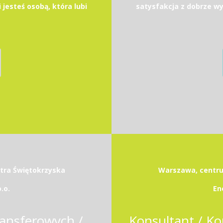
 jesteś osobą, która lubi
satysfakcja z dobrze wyk
etra Świętokrzyska
Warszawa, centrum
.o.
En
Associate w Zespole Cen Transferowych / Transfer Pricing Associate