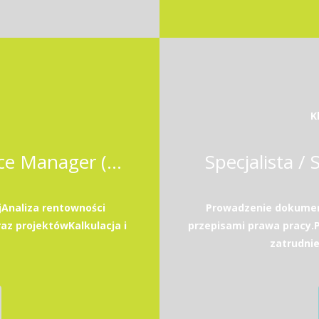
K
Business Controller / Finance Manager (Odoo ERP)
Specjalista / 
Analiza rentowności
Prowadzenie dokument
az projektówKalkulacja i
przepisami prawa pracy
zatrudni