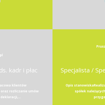
Prus
pl
ds. kadr i płac
acowa klientów
Opis stanowiskaRealiz
 oraz rozliczanie umów
spółek należącyc
eklaracji,...
przyg