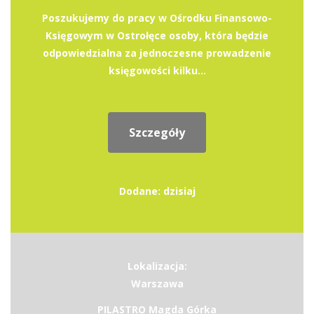
Poszukujemy do pracy w Ośrodku Finansowo-
Księgowym w Ostrołęce osoby, która będzie
odpowiedzialna za jednoczesne prowadzenie
księgowości kilku...
Szczegóły
Dodane: dzisiaj
Lokalizacja:
Warszawa
PILASTRO Magda Górka