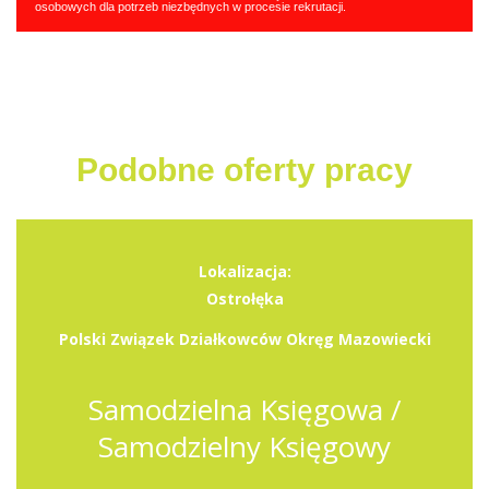
osobowych dla potrzeb niezbędnych w procesie rekrutacji.
Podobne oferty pracy
Lokalizacja:
Ostrołęka
Polski Związek Działkowców Okręg Mazowiecki
Samodzielna Księgowa /
Samodzielny Księgowy