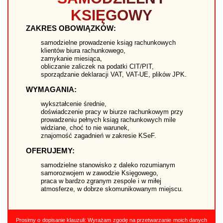
KSIĘGOWY
ZAKRES OBOWIĄZKÓW:
samodzielne prowadzenie ksiąg rachunkowych
klientów biura rachunkowego,
zamykanie miesiąca,
obliczanie zaliczek na podatki CIT/PIT,
sporządzanie deklaracji VAT, VAT-UE, plików JPK.
WYMAGANIA:
wykształcenie średnie,
doświadczenie pracy w biurze rachunkowym przy
prowadzeniu pełnych ksiąg rachunkowych mile
widziane, choć to nie warunek,
znajomość zagadnień w zakresie KSeF.
OFERUJEMY:
samodzielne stanowisko z daleko rozumianym
samorozwojem w zawodzie Księgowego,
praca w bardzo zgranym zespole i w miłej
atmosferze, w dobrze skomunikowanym miejscu.
Prosimy o dopisanie klauzuli: Wyrażam zgodę na przetwarzanie moich danych