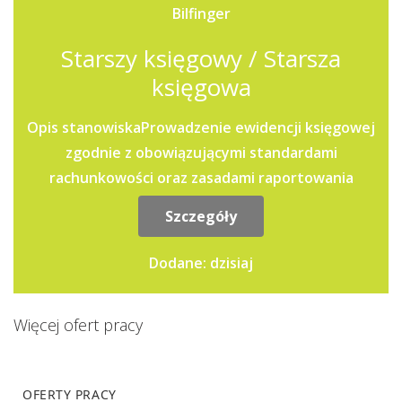
Bilfinger
Starszy księgowy / Starsza
księgowa
Opis stanowiskaProwadzenie ewidencji księgowej
zgodnie z obowiązującymi standardami
rachunkowości oraz zasadami raportowania
grupowego.Przygotowywanie...
Szczegóły
Dodane: dzisiaj
Więcej ofert pracy
OFERTY PRACY