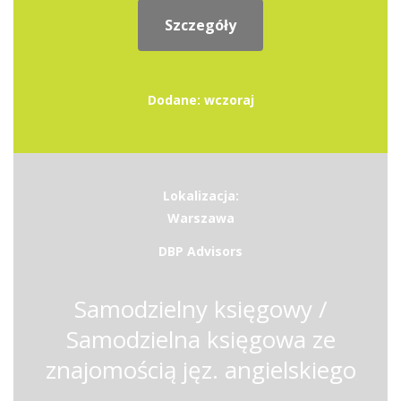
Szczegóły
Dodane: wczoraj
Lokalizacja:
Warszawa
DBP Advisors
Samodzielny księgowy /
Samodzielna księgowa ze
znajomością jęz. angielskiego