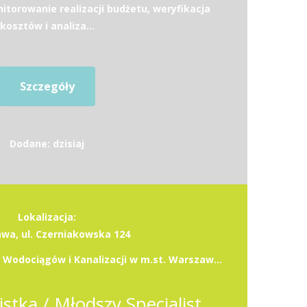
torowanie realizacji budżetu, weryfikacja
kosztów i analiza...
Szczegóły
Dodane: dzisiaj
Lokalizacja:
wa, ul. Czerniakowska 124
Miejskie Przedsiębiorstwo Wodociągów i Kanalizacji w m.st. Warszawie S.A.
Młodsza Specjalistka / Młodszy Specjalista -Starsza Specjalistka / Starszy Specjalista ds. Pozyskiwania Finansowania (k/m/n)