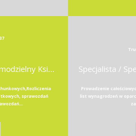
37
Tru
Samodzielna Księgowa / Samodzielny Księgowy
hunkowych,Rozliczenia
Prowadzenie całościowy
atkowych, sprawozdań
list wynagrodzeń w opar
awozdań...
za