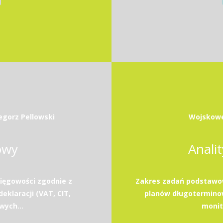
egorz Pellowski
Wojskowe
owy
Anali
ięgowości zgodnie z
Zakres zadań podstawow
eklaracji (VAT, CIT,
planów długotermino
wych...
monito