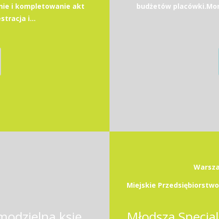
ie i kompletowanie akt
budżetów placówki.Moni
racja i...
Warsza
Samodzielny księgowy / Samodzielna księgowa ze znajomością jęz. angielskiego