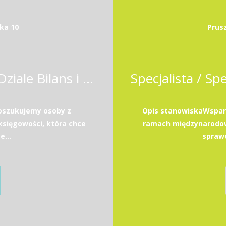
ka 10
Prus
Specjalista / Specjalistka w Dziale Bilans i Podatki
poszukujemy osoby z
Opis stanowiskaWsparc
sięgowości, która chce
ramach międzynarodow
e...
sprawo