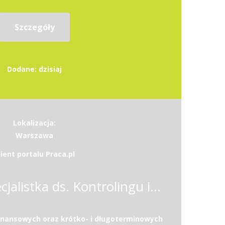
Szczegóły
Dodane: dzisiaj
Lokalizacja:
Warszawa
lient portalu Praca.pl
Specjalista / Specjalistka ds. Kontrolingu i Analiz Finansowych w Sektorze Medycznym
inansowych oraz krótko- i długoterminowych