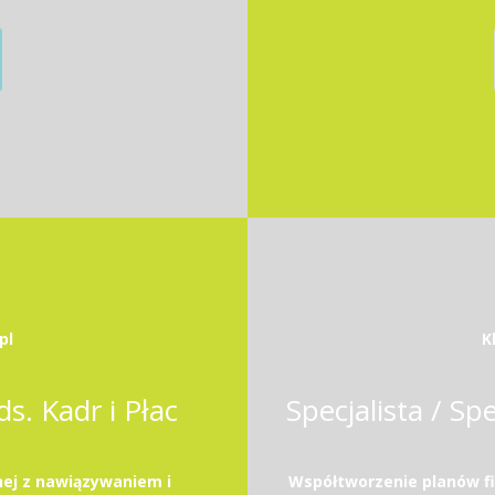
pl
K
ds. Kadr i Płac
ej z nawiązywaniem i
Współtworzenie planów f