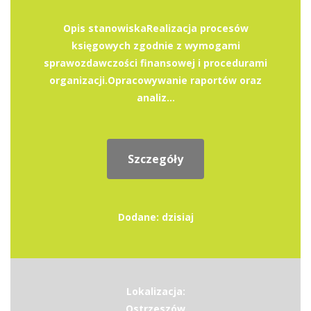
Opis stanowiskaRealizacja procesów
księgowych zgodnie z wymogami
sprawozdawczości finansowej i procedurami
organizacji.Opracowywanie raportów oraz
analiz...
Szczegóły
Dodane: dzisiaj
Lokalizacja:
Ostrzeszów