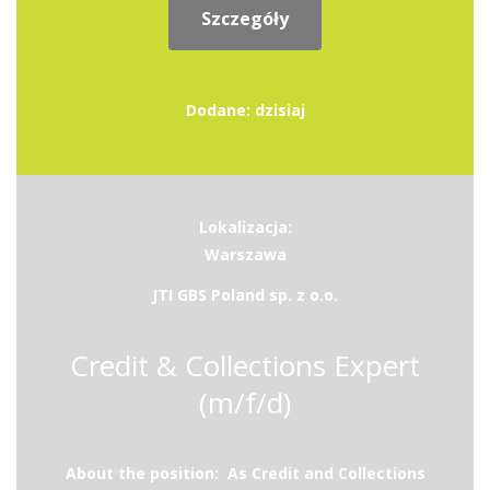
Szczegóły
Dodane: dzisiaj
Lokalizacja:
Warszawa
JTI GBS Poland sp. z o.o.
Credit & Collections Expert
(m/f/d)
About the position: As Credit and Collections