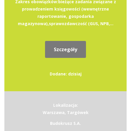
Zakres obowiązków:bieżące zadania związane z
prowadzeniem księgowości (wewnętrzne
raportowanie, gospodarka
magazynowa),sprawozdawczość (GUS, NPB,...
Szczegóły
Dodane: dzisiaj
Lokalizacja:
Warszawa, Targówek
Budokrusz S.A.