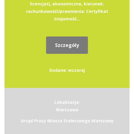
licencjat), ekonomiczne, kierunek:
rachunkowośćUprawnienia: Certyfikat
znajomość...
Szczegóły
Dodane: wczoraj
Lokalizacja:
Warszawa
Urząd Pracy Miasta Stołecznego Warszawy