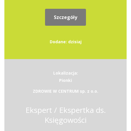
Szczegóły
Dodane: dzisiaj
Lokalizacja:
Pionki
ZDROWIE W CENTRUM sp. z o.o.
Ekspert / Ekspertka ds.
Księgowości