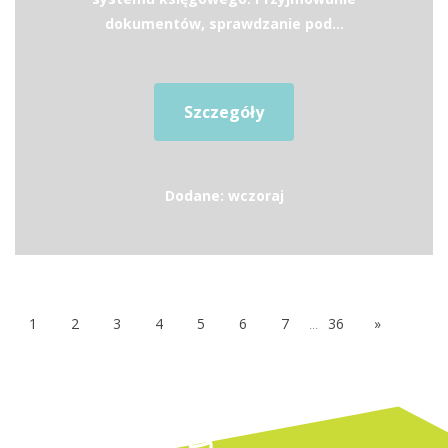
dokumentów, sprawdzanie pod...
Szczegóły
Dodane: wczoraj
1
2
3
4
5
6
7
...
36
»