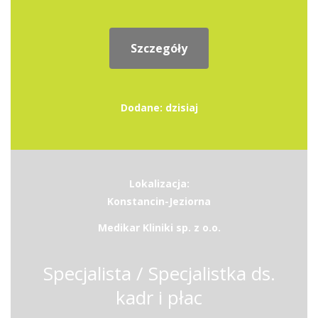
Szczegóły
Dodane: dzisiaj
Lokalizacja:
Konstancin-Jeziorna
Medikar Kliniki sp. z o.o.
Specjalista / Specjalistka ds.
kadr i płac