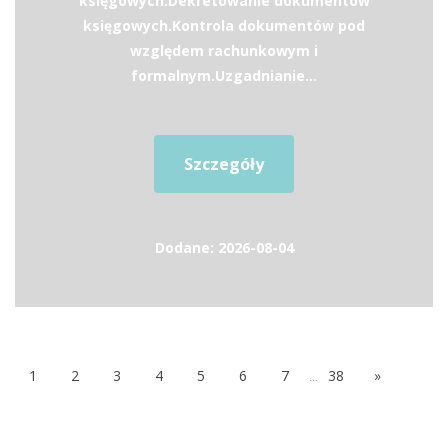
księgowych.Dekretowanie dokumentów
księgowych.Kontrola dokumentów pod
względem rachunkowym i
formalnym.Uzgadnianie...
Szczegóły
Dodane: 2026-08-04
1
2
3
4
5
6
7
...
38
»