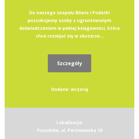
Do naszego zespołu Bilans i Podatki
poszukujemy osoby z ugruntowanym
doświadczeniem w pełnej księgowości, która
chce rozwijać się w obszarze...
Szczegóły
Dodane: wczoraj
Lokalizacja:
Pruszków, ul. Parzniewska 10