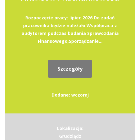
Rozpoczęcie pracy: lipiec 2026 Do zadań
pracownika będzie należało:Współpraca z
audytorem podczas badania Sprawozdania
Finansowego,Sporządzanie...
Szczegóły
Dodane: wczoraj
Lokalizacja:
Grudziądz