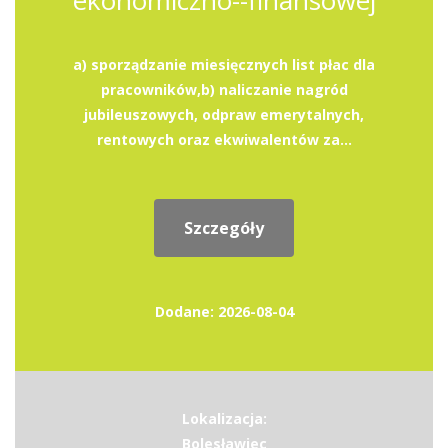
ekonomiczno--finansowej
a) sporządzanie miesięcznych list płac dla
pracowników,b) naliczanie nagród
jubileuszowych, odpraw emerytalnych,
rentowych oraz ekwiwalentów za...
Szczegóły
Dodane: 2026-08-04
Lokalizacja:
Bolesławiec