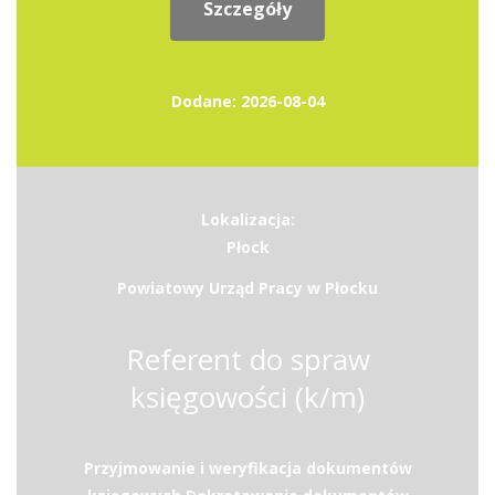
Szczegóły
Dodane: 2026-08-04
Lokalizacja:
Płock
Powiatowy Urząd Pracy w Płocku
Referent do spraw
księgowości (k/m)
Przyjmowanie i weryfikacja dokumentów