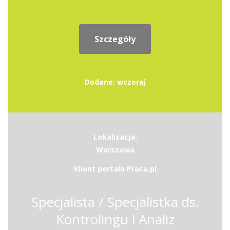
Szczegóły
Dodane: wczoraj
Lokalizacja:
Warszawa
Klient portalu Praca.pl
Specjalista / Specjalistka ds.
Kontrolingu i Analiz