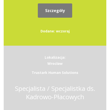
Szczegóły
Dodane: wczoraj
Lokalizacja:
Wrocław
Trustark Human Solutions
Specjalista / Specjalistka ds.
Kadrowo-Płacowych