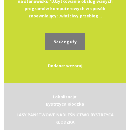
na stanowisku:1.Użytkowanie obsługiwanych
programów komputerowych w sposób
zapewniający: .właściwy przebieg...
Szczegóły
Dodane: wczoraj
Lokalizacja:
Bystrzyca Kłodzka
LASY PAŃSTWOWE NADLEŚNICTWO BYSTRZYCA
KŁODZKA