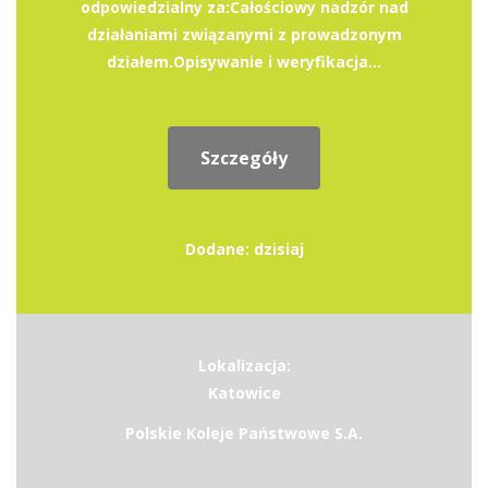
odpowiedzialny za:Całościowy nadzór nad
działaniami związanymi z prowadzonym
działem.Opisywanie i weryfikacja...
Szczegóły
Dodane: dzisiaj
Lokalizacja:
Katowice
Polskie Koleje Państwowe S.A.