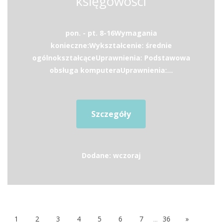
księgowości
pon. - pt. 8-16Wymagania
konieczne:Wykształcenie: średnie
ogólnokształcąceUprawnienia: Podstawowa
obsługa komputeraUprawnienia:...
Szczegóły
Dodane: wczoraj
1
2
3
4
5
6
7
...
36
»