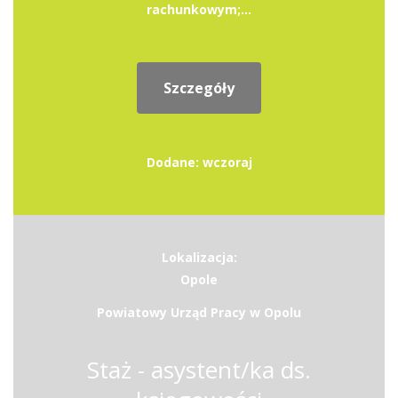
rachunkowym;...
Szczegóły
Dodane: wczoraj
Lokalizacja:
Opole
Powiatowy Urząd Pracy w Opolu
Staż - asystent/ka ds.