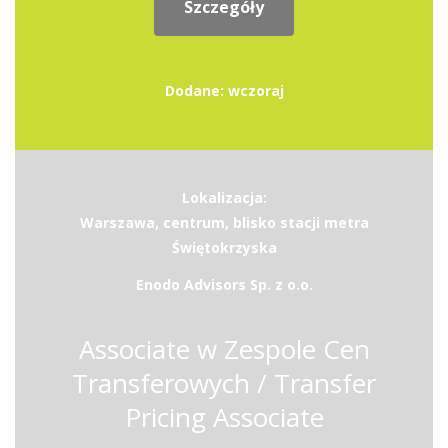
Szczegóły
Dodane: wczoraj
Lokalizacja:
Warszawa, centrum, blisko stacji metra
Świętokrzyska
Enodo Advisors Sp. z o.o.
Associate w Zespole Cen
Transferowych / Transfer
Pricing Associate