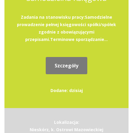
Zadania na stanowisku pracy:Samodzielne
prowadzenie pełnej księgowości spółki/spółek
zgodnie z obowiązującymi
przepisami.Terminowe sporządzanie...
Szczegóły
Dodane: dzisiaj
Lokalizacja:
Nieskórz, k. Ostrowi Mazowieckiej