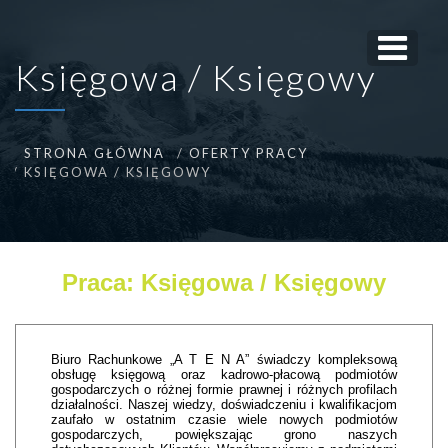
Księgowa / Księgowy
STRONA GŁÓWNA
OFERTY PRACY
KSIĘGOWA / KSIĘGOWY
Praca: Księgowa / Księgowy
Biuro Rachunkowe „A T E N A” świadczy kompleksową
obsługę księgową oraz kadrowo-płacową podmiotów
gospodarczych o różnej formie prawnej i różnych profilach
działalności. Naszej wiedzy, doświadczeniu i kwalifikacjom
zaufało w ostatnim czasie wiele nowych podmiotów
gospodarczych, powiększając grono naszych