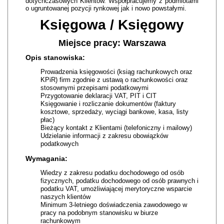
dotychczasowych Klientów. Współpracujemy z podmiotami
o ugruntowanej pozycji rynkowej jak i nowo powstałymi.
Księgowa / Księgowy
Miejsce pracy: Warszawa
Opis stanowiska:
Prowadzenia księgowości (ksiąg rachunkowych oraz
KPiR) firm zgodnie z ustawą o rachunkowości oraz
stosownymi przepisami podatkowymi
Przygotowanie deklaracji VAT, PIT i CIT
Księgowanie i rozliczanie dokumentów (faktury
kosztowe, sprzedaży, wyciągi bankowe, kasa, listy
płac)
Bieżący kontakt z Klientami (telefoniczny i mailowy)
Udzielanie informacji z zakresu obowiązków
podatkowych
Wymagania:
Wiedzy z zakresu podatku dochodowego od osób
fizycznych, podatku dochodowego od osób prawnych i
podatku VAT, umożliwiającej merytoryczne wsparcie
naszych klientów
Minimum 3-letniego doświadczenia zawodowego w
pracy na podobnym stanowisku w biurze
rachunkowym