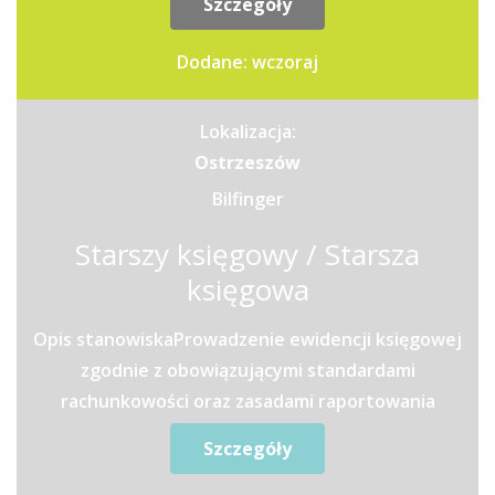
Szczegóły
Dodane: wczoraj
Lokalizacja:
Ostrzeszów
Bilfinger
Starszy księgowy / Starsza
księgowa
Opis stanowiskaProwadzenie ewidencji księgowej
zgodnie z obowiązującymi standardami
rachunkowości oraz zasadami raportowania
grupowego.Przygotowywanie...
Szczegóły