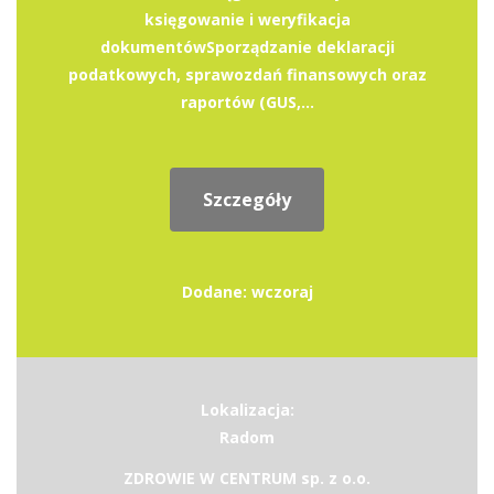
księgowanie i weryfikacja
dokumentówSporządzanie deklaracji
podatkowych, sprawozdań finansowych oraz
raportów (GUS,...
Szczegóły
Dodane: wczoraj
Lokalizacja:
Radom
ZDROWIE W CENTRUM sp. z o.o.