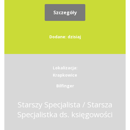
Szczegóły
Dodane: dzisiaj
Lokalizacja:
Krapkowice
Bilfinger
Starszy Specjalista / Starsza
Specjalistka ds. księgowości