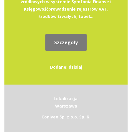
źródłowych w systemie Symfonia Finanse i
Księgowośćprowadzenie rejestrów VAT,
środków trwałych, tabel...
Szczegóły
Dodane: dzisiaj
Lokalizacja:
Warszawa
Coniveo Sp. z o.o. Sp. K.