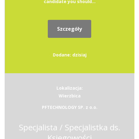
candidate you should...
Szczegóły
Dodane: dzisiaj
Lokalizacja:
Wierzbica
PFTECHNOLOGY SP. z o.o.
Specjalista / Specjalistka ds.
Księgowości