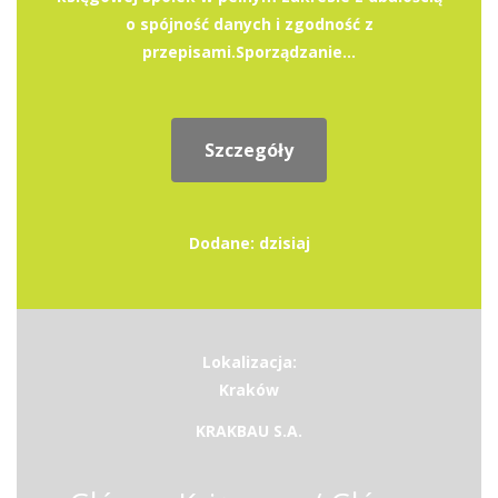
o spójność danych i zgodność z
przepisami.Sporządzanie...
Szczegóły
Dodane: dzisiaj
Lokalizacja:
Kraków
KRAKBAU S.A.