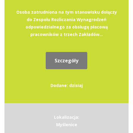
Osoba zatrudniona na tym stanowisku dołączy
do Zespołu Rozliczania Wynagrodzeń
odpowiedzialnego za obsługę płacową
pracowników z trzech Zakładów...
Szczegóły
Dodane: dzisiaj
Lokalizacja:
Myślenice