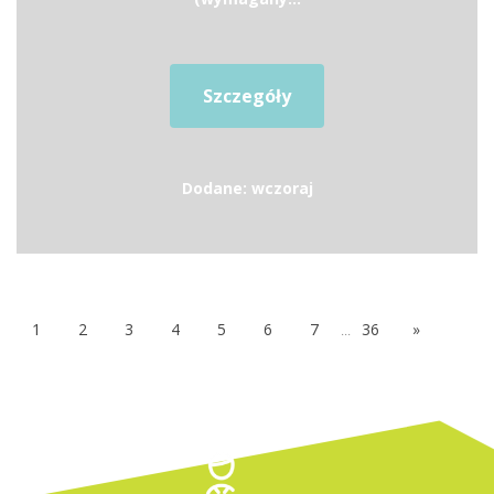
Szczegóły
Dodane: wczoraj
1
2
3
4
5
6
7
...
36
»