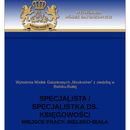
Wytwórnia Wódek Gatunkowych „Nisskosher” z siedzibą w
Bielsku-Białej
SPECJALISTA /
SPECJALISTKA DS.
KSIĘGOWOŚCI
MIEJSCE PRACY: BIELSKO-BIAŁA