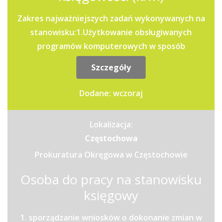
Zakres najważniejszych zadań wykonywanych na
stanowisku:1.Użytkowanie obsługiwanych
programów komputerowych w sposób
zapewniający: .właściwy przebieg...
Szczegóły
Dodane: wczoraj
Lokalizacja:
Częstochowa
Prokuratura Okręgowa w Częstochowie
Osoba do pracy na stanowisku
księgowy
1. sporządzanie wniosków o dokonanie zmian w