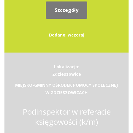
Szczegóły
Dodane: wczoraj
Lokalizacja:
Zdzieszowice
MIEJSKO-GMINNY OŚRODEK POMOCY SPOŁECZNEJ
W ZDZIESZOWICACH
Podinspektor w referacie
księgowości (k/m)