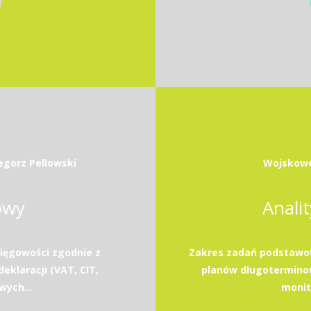
egorz Pellowski
Wojskowe
owy
Anali
ięgowości zgodnie z
Zakres zadań podstawow
eklaracji (VAT, CIT,
planów długotermino
wych...
monito