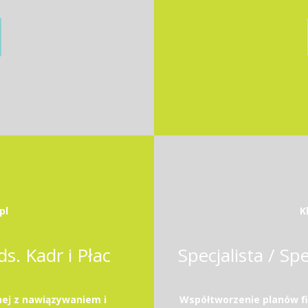
pl
K
ds. Kadr i Płac
ej z nawiązywaniem i
Współtworzenie planów f