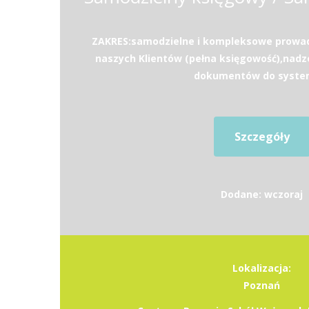
ZAKRES:samodzielne i kompleksowe prowad
naszych Klientów (pełna księgowość),nad
dokumentów do system
Szczegóły
Dodane: wczoraj
Lokalizacja:
Poznań