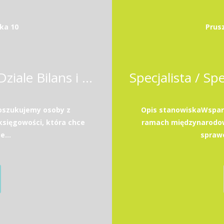
ka 10
Prus
Specjalista / Specjalistka w Dziale Bilans i Podatki
poszukujemy osoby z
Opis stanowiskaWsparc
sięgowości, która chce
ramach międzynarodow
e...
sprawo