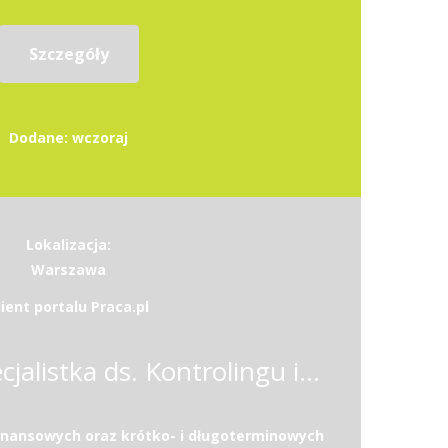
Szczegóły
Dodane: wczoraj
Lokalizacja:
Warszawa
lient portalu Praca.pl
Specjalista / Specjalistka ds. Kontrolingu i Analiz Finansowych w Sektorze Medycznym
inansowych oraz krótko- i długoterminowych