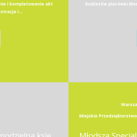
ie i kompletowanie akt
budżetów placówki.Moni
racja i...
Warsza
Samodzielny księgowy / Samodzielna księgowa ze znajomością jęz. angielskiego