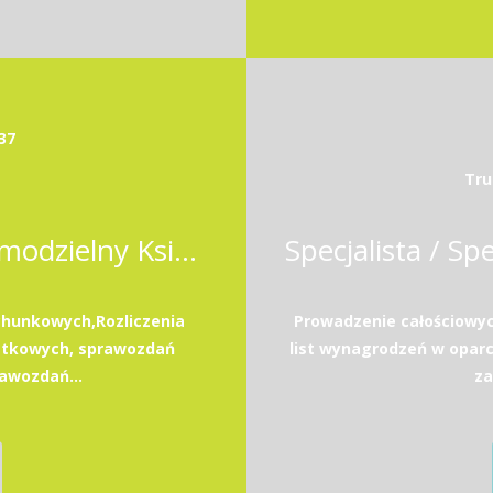
37
Tru
Samodzielna Księgowa / Samodzielny Księgowy
hunkowych,Rozliczenia
Prowadzenie całościowy
atkowych, sprawozdań
list wynagrodzeń w opar
awozdań...
za