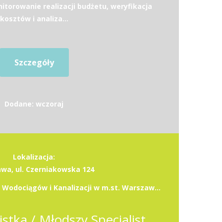
torowanie realizacji budżetu, weryfikacja
kosztów i analiza...
Szczegóły
Dodane: wczoraj
Lokalizacja:
wa, ul. Czerniakowska 124
Miejskie Przedsiębiorstwo Wodociągów i Kanalizacji w m.st. Warszawie S.A.
Młodsza Specjalistka / Młodszy Specjalista -Starsza Specjalistka / Starszy Specjalista ds. Pozyskiwania Finansowania (k/m/n)