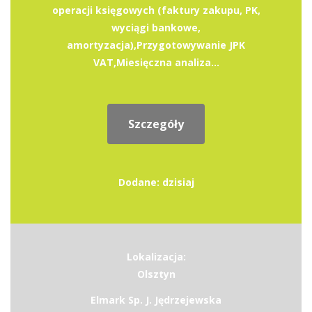
operacji księgowych (faktury zakupu, PK,
wyciągi bankowe,
amortyzacja),Przygotowywanie JPK
VAT,Miesięczna analiza...
Szczegóły
Dodane: dzisiaj
Lokalizacja:
Olsztyn
Elmark Sp. J. Jędrzejewska