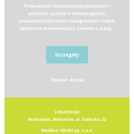
Prowadzenia dokumentacji personalno-
płacowej zgodnie z obowiązującymi
przepisami;Naliczania wynagrodzeń i innych
świadczeń pracowniczych (umowy o pracę...
Szczegóły
Dodane: dzisiaj
Lokalizacja:
Warszawa, Mokotów, ul. Sielecka 22
Medikar Kliniki sp. z o.o.