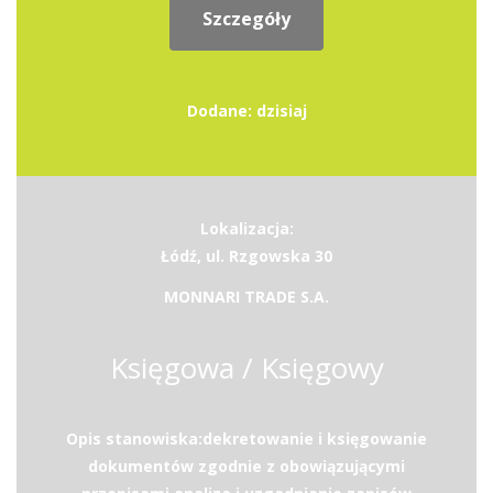
Szczegóły
Dodane: dzisiaj
Lokalizacja:
Łódź, ul. Rzgowska 30
MONNARI TRADE S.A.
Księgowa / Księgowy
Opis stanowiska:dekretowanie i księgowanie
dokumentów zgodnie z obowiązującymi