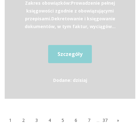
Zakres obowiązków:Prowadzenie pełnej
księgowości zgodnie z obowiązującymi
przepisami.Dekretowanie i księgowanie
dokumentów, w tym faktur, wyciągów...
Szczegóły
Dodane: dzisiaj
1
2
3
4
5
6
7
...
37
»