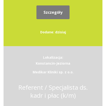
Szczegóły
Dodane: dzisiaj
Lokalizacja:
Konstancin-Jeziorna
Medikar Kliniki sp. z o.o.
Referent / Specjalista ds.
kadr i płac (k/m)