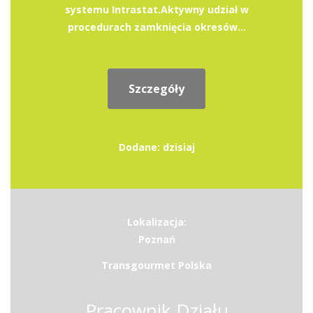
systemu Intrastat.Aktywny udział w
procedurach zamknięcia okresów...
Szczegóły
Dodane: dzisiaj
Lokalizacja:
Poznań
Transgourmet Polska
Pracownik Działu