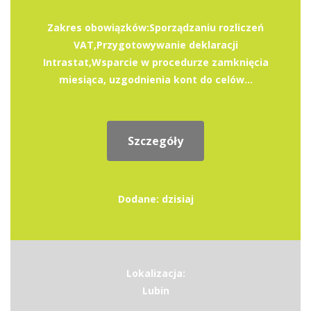
Zakres obowiązków:Sporządzaniu rozliczeń
VAT,Przygotowywanie deklaracji
Intrastat,Wsparcie w procedurze zamknięcia
miesiąca, uzgodnienia kont do celów...
Szczegóły
Dodane: dzisiaj
Lokalizacja:
Lubin