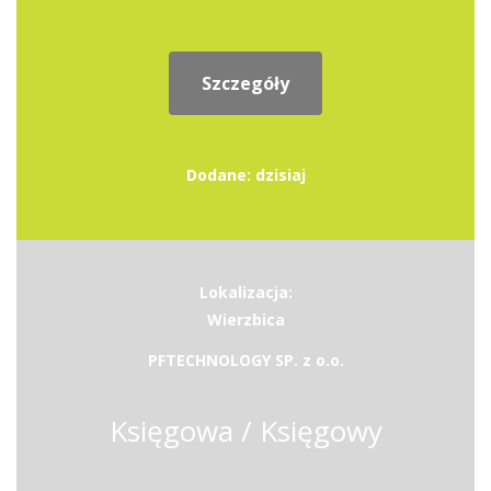
Szczegóły
Dodane: dzisiaj
Lokalizacja:
Wierzbica
PFTECHNOLOGY SP. z o.o.
Księgowa / Księgowy