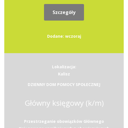
Szczegóły
Dodane: wczoraj
Lokalizacja:
Kalisz
DZIENNY DOM POMOCY SPOŁECZNEJ
Główny księgowy (k/m)
Przestrzeganie obowiązków Głównego