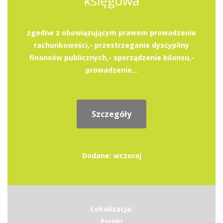
księgowa
zgodne z obowiązującym prawem prowadzenie
rachunkowości,- przestrzeganie dyscypliny
finansów publicznych,- sporządzenie bilansu,-
prowadzenie...
Szczegóły
Dodane: wczoraj
Lokalizacja:
Pionki