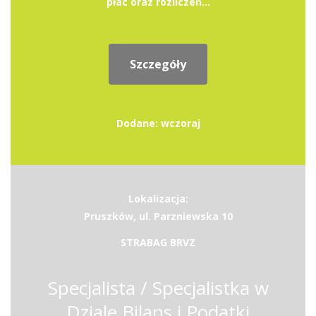
płac oraz rozliczeń...
Szczegóły
Dodane: wczoraj
Lokalizacja:
Pruszków, ul. Parzniewska 10
STRABAG BRVZ
Specjalista / Specjalistka w
Dziale Bilans i Podatki