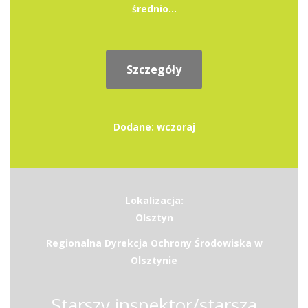
średnio...
Szczegóły
Dodane: wczoraj
Lokalizacja:
Olsztyn
Regionalna Dyrekcja Ochrony Środowiska w
Olsztynie
Starszy inspektor/starsza