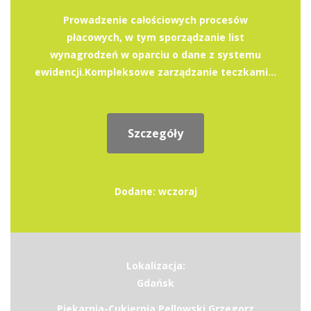
Prowadzenie całościowych procesów
płacowych, w tym sporządzanie list
wynagrodzeń w oparciu o dane z systemu
ewidencji.Kompleksowe zarządzanie teczkami...
Szczegóły
Dodane: wczoraj
Lokalizacja:
Gdańsk
Piekarnia-Cukiernia Pellowski Grzegorz