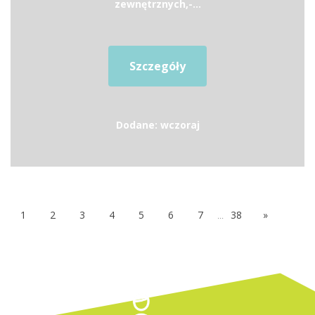
zewnętrznych,-...
Szczegóły
Dodane: wczoraj
1
2
3
4
5
6
7
...
38
»