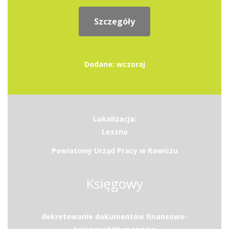
Szczegóły
Dodane: wczoraj
Lokalizacja:
Leszno
Powiatowy Urząd Pracy w Rawiczu
Księgowy
dekretowanie dokumentów finansowo-