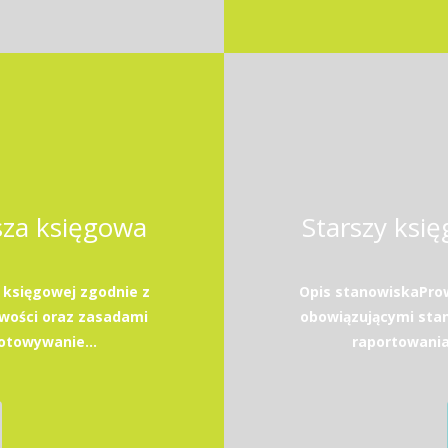
sza księgowa
Starszy ksi
 księgowej zgodnie z
Opis stanowiskaProw
wości oraz zasadami
obowiązującymi sta
towywanie...
raportowani