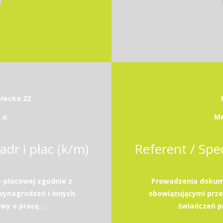
elecka 22
.o.
Me
adr i płac (k/m)
Referent / Spec
-płacowej zgodnie z
Prowadzenia dokume
wynagrodzeń i innych
obowiązującymi prze
y o pracę...
świadczeń p