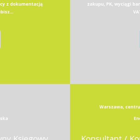
acy z dokumentacją
zakupu, PK, wyciągi b
bisz...
VAT
Warszawa, centrum
wska
En
wny Księgowy