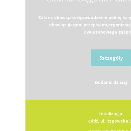
Zakres obowiązkówprowadzenie pełnej księ
obowiązującymi przepisami,organizacja
dwuosobowego zespoł
Szczegóły
Dodane: dzisiaj
Lokalizacja:
Łódź, ul. Rzgowska 