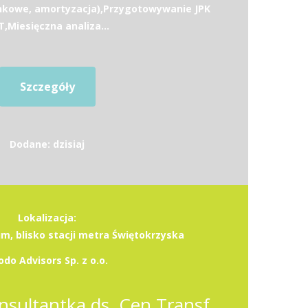
ankowe, amortyzacja),Przygotowywanie JPK
,Miesięczna analiza...
Szczegóły
Dodane: dzisiaj
Lokalizacja:
, blisko stacji metra Świętokrzyska
odo Advisors Sp. z o.o.
Konsultant / Konsultantka ds. Cen Transferowych