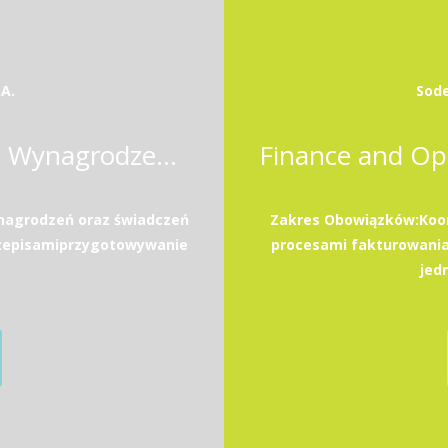
A.
Sode
Specjalista / Specjalistka ds. Wynagrodzeń i Rozliczeń Kadrowo-Płacowych
nagrodzeń oraz świadczeń
Zakres Obowiązków:Koor
rzepisamiprzygotowywanie
procesami fakturowania
jed