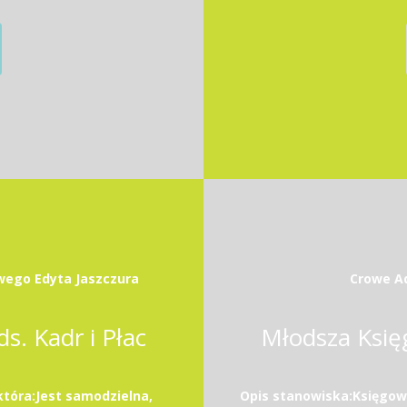
ego Edyta Jaszczura
Crowe Ad
ds. Kadr i Płac
Młodsza Księ
tóra:Jest samodzielna,
Opis stanowiska:Księgowa