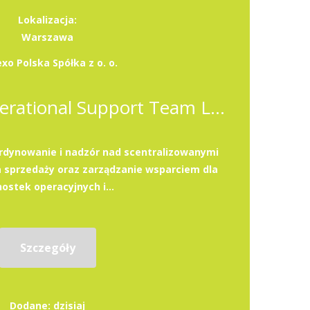
Lokalizacja:
Warszawa
xo Polska Spółka z o. o.
Finance and Operational Support Team Leader (K/M/X)
dynowanie i nadzór nad scentralizowanymi
 sprzedaży oraz zarządzanie wsparciem dla
nostek operacyjnych i...
Szczegóły
Dodane: dzisiaj