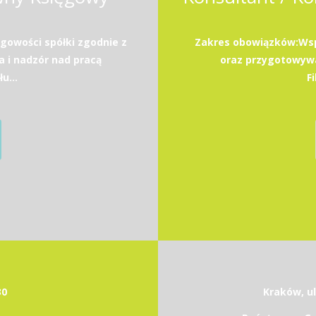
gowości spółki zgodnie z
Zakres obowiązków:Wspa
 i nadzór nad pracą
oraz przygotowywa
u...
F
30
Kraków, ul