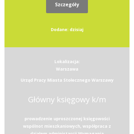
Szczegóły
Dodane: dzisiaj
Lokalizacja:
Warszawa
Urząd Pracy Miasta Stołecznego Warszawy
Główny księgowy k/m
prowadzenie uproszczonej księgowości
wspólnot mieszkaniowych, współpraca z
działem administarcji.Wymagania