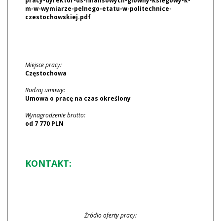
pracy-dyrektor-ds-finansowych-glowny-ksiegowy-k-
m-w-wymiarze-pelnego-etatu-w-politechnice-
czestochowskiej.pdf
Miejsce pracy:
Częstochowa
Rodzaj umowy:
Umowa o pracę na czas określony
Wynagrodzenie brutto:
od 7 770 PLN
KONTAKT:
Źródło oferty pracy: