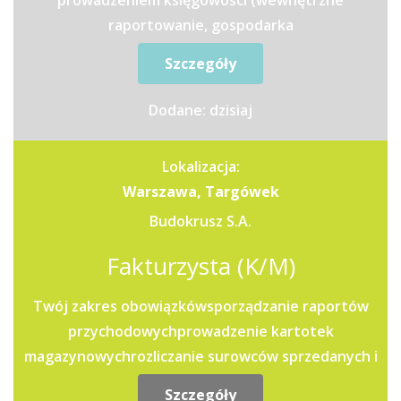
prowadzeniem księgowości (wewnętrzne
raportowanie, gospodarka
magazynowa),sprawozdawczość (GUS, NPB,...
Szczegóły
Dodane: dzisiaj
Lokalizacja:
Warszawa, Targówek
Budokrusz S.A.
Fakturzysta (K/M)
Twój zakres obowiązkówsporządzanie raportów
przychodowychprowadzenie kartotek
magazynowychrozliczanie surowców sprzedanych i
zużytych do...
Szczegóły