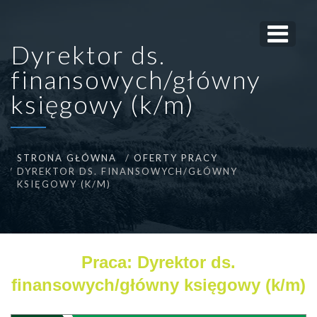
Dyrektor ds.
finansowych/główny
księgowy (k/m)
STRONA GŁÓWNA
OFERTY PRACY
DYREKTOR DS. FINANSOWYCH/GŁÓWNY
KSIĘGOWY (K/M)
Praca: Dyrektor ds.
finansowych/główny księgowy (k/m)