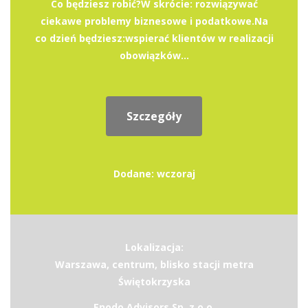
Co będziesz robić?W skrócie: rozwiązywać
ciekawe problemy biznesowe i podatkowe.Na
co dzień będziesz:wspierać klientów w realizacji
obowiązków...
Szczegóły
Dodane: wczoraj
Lokalizacja:
Warszawa, centrum, blisko stacji metra
Świętokrzyska
Enodo Advisors Sp. z o.o.