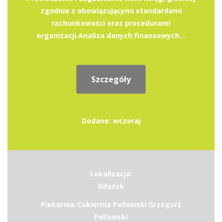
zgodnie z obowiązującymi standardami
rachunkowości oraz procedurami
organizacji.Analiza danych finansowych...
Szczegóły
Dodane: wczoraj
Lokalizacja:
Gdańsk
Piekarnia-Cukiernia Pellowski Grzegorz
Pellowski