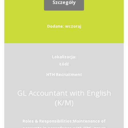
Szczegóły
Dodane: wczoraj
Lokalizacja:
Łódź
HTH Recruitment
GL Accountant with English
(K/M)
Roles & Responsibilities:Maintenance of