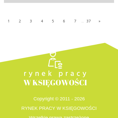
1
2
3
4
5
6
7
...
37
»
Copyright © 2011 - 2026
RYNEK PRACY W KSIĘGOWOŚCI
Wszelkie prawa zastrzeżone