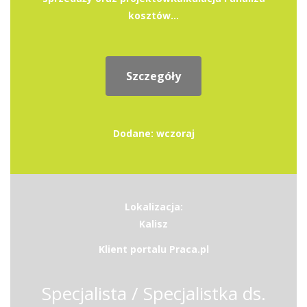
kosztów...
Szczegóły
Dodane: wczoraj
Lokalizacja:
Kalisz
Klient portalu Praca.pl
Specjalista / Specjalistka ds.