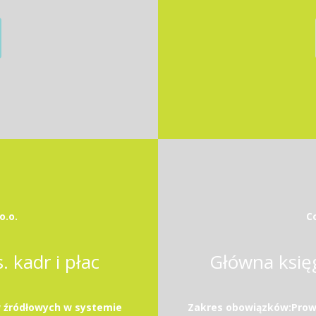
o.o.
Co
 kadr i płac
Główna księ
 źródłowych w systemie
Zakres obowiązków:Prowa