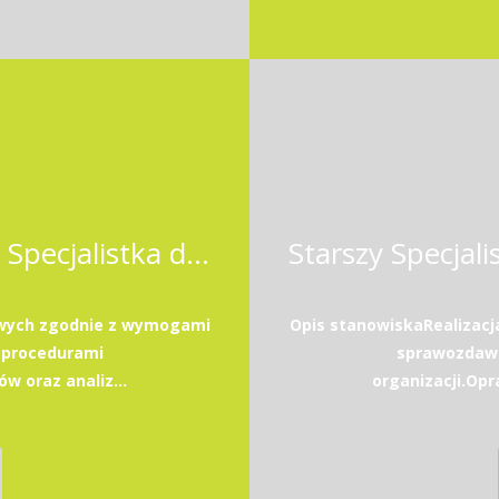
Starszy Specjalista / Starsza Specjalistka ds. księgowości
owych zgodnie z wymogami
Opis stanowiskaRealizac
 procedurami
sprawozdawc
w oraz analiz...
organizacji.Opr