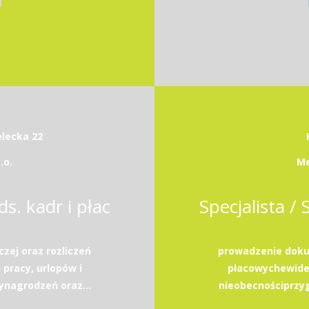
elecka 22
.o.
Me
ds. kadr i płac
Specjalista / 
zej oraz rozliczeń
prowadzenie dokum
pracy, urlopów i
płacowychewiden
ynagrodzeń oraz...
nieobecnościprzyg