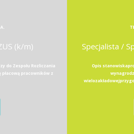
A.
T
 ZUS (k/m)
Specjalista / S
zy do Zespołu Rozliczania
Opis stanowiskapro
ę płacową pracowników z
wynagrodz
wielozakładowejprzygo