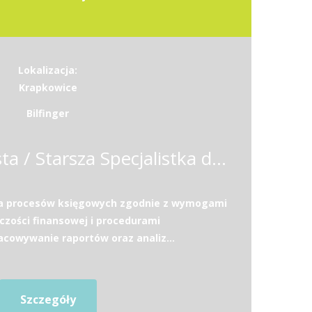
Lokalizacja:
Krapkowice
Bilfinger
Starszy Specjalista / Starsza Specjalistka ds. księgowości
ja procesów księgowych zgodnie z wymogami
zości finansowej i procedurami
acowywanie raportów oraz analiz...
Szczegóły