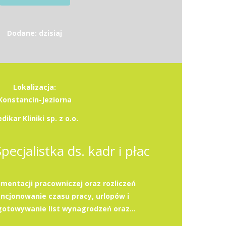
Dodane: dzisiaj
Lokalizacja:
Konstancin-Jeziorna
dikar Kliniki sp. z o.o.
Specjalistka ds. kadr i płac
entacji pracowniczej oraz rozliczeń
cjonowanie czasu pracy, urlopów i
otowywanie list wynagrodzeń oraz...