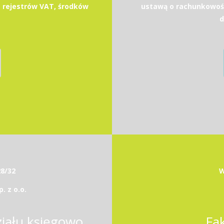
 rejestrów VAT, środków
ustawą o rachunkowoś
d
28/32
W
 z o.o.
Kierownik / Kierowniczka działu księgowości
Fa