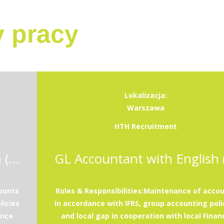
y pracy
Lokalizacja:
Warszawa
HTH Recruitment
GL Accountant with English (K/M)
ounts
Roles & Responsibilities:Maintenance of acco
licies
in accordance with IFRS, group accounting poli
ance
and local gap in cooperation with local Finan