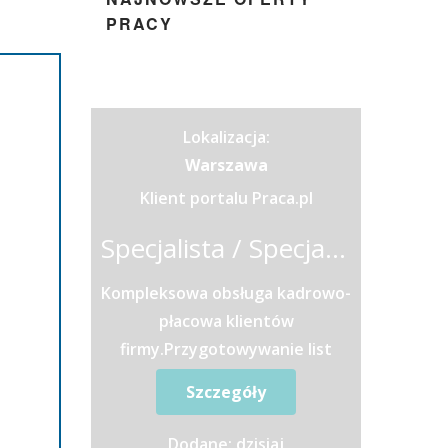
PRACY
Lokalizacja:
Warszawa
Klient portalu Praca.pl
Specjalista / Specjalistka ds. kadr i płac
Kompleksowa obsługa kadrowo-
płacowa klientów
firmy.Przygotowywanie list
wynagrodzeń oraz rozliczanie
Szczegóły
umów
cywilnoprawnych.Sporządzanie
Dodane: dzisiaj