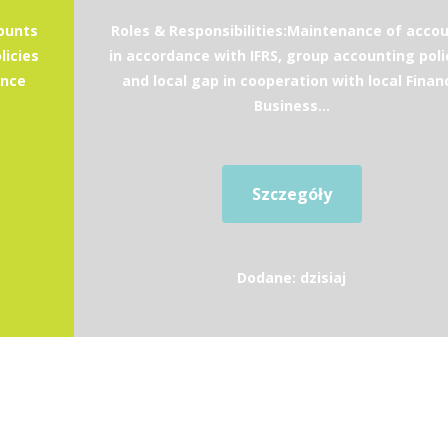
ounts
Roles & Responsibilities:Maintenance of acco
licies
in accordance with IFRS, group accounting poli
ance
and local gap in cooperation with local Finan
Business...
Szczegóły
Dodane: dzisiaj