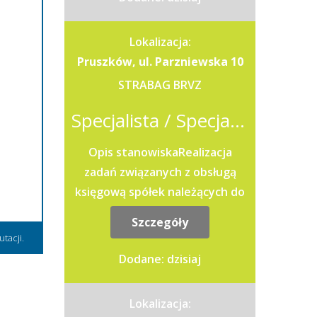
deklaracji,...
Lokalizacja:
Pruszków, ul. Parzniewska 10
STRABAG BRVZ
Specjalista / Specjalistka ds. Sprawozdawczości i Podatków
Opis stanowiskaRealizacja
zadań związanych z obsługą
księgową spółek należących do
grupy kapitałowej.Współudział
Szczegóły
w przygotowywaniu
tacji.
sprawozdań...
Dodane: dzisiaj
Lokalizacja: