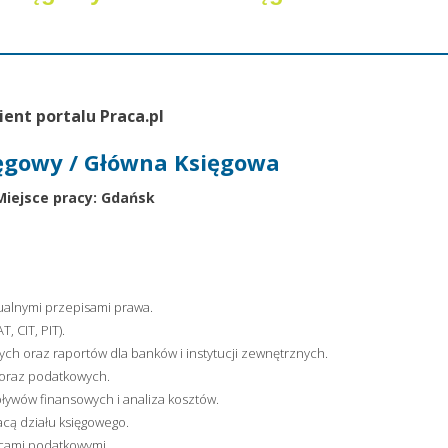
ient portalu Praca.pl
ęgowy / Główna Księgowa
Miejsce pracy: Gdańsk
ualnymi przepisami prawa.
, CIT, PIT).
h oraz raportów dla banków i instytucji zewnętrznych.
oraz podatkowych.
ływów finansowych i analiza kosztów.
acą działu księgowego.
cami podatkowymi.