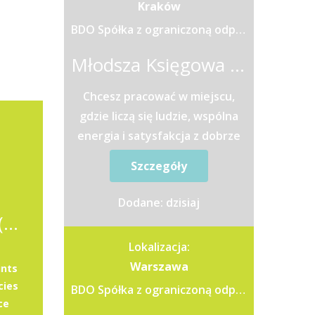
Kraków
BDO Spółka z ograniczoną odpowiedzialnością Sp.k.
Młodsza Księgowa / Młodszy Księgowy
Chcesz pracować w miejscu,
gdzie liczą się ludzie, wspólna
energia i satysfakcja z dobrze
wykonanej pracy?Jeśli jesteś
Szczegóły
osobą, która lubi pracować...
Dodane: dzisiaj
GL Accountant with English (K/M)
Lokalizacja:
Warszawa
unts
cies
BDO Spółka z ograniczoną odpowiedzialnością Sp.k.
ce