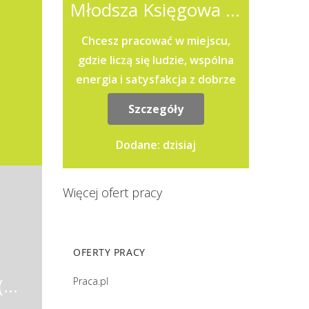
Młodsza Księgowa / Młodszy Księgowy
Chcesz pracować w miejscu,
gdzie liczą się ludzie, wspólna
energia i satysfakcja z dobrze
wykonanej pracy?Jeśli jesteś
Szczegóły
osobą, która lubi pracować...
Dodane: dzisiaj
Więcej ofert pracy
OFERTY PRACY
GL Accountant with English (K/M)
Praca.pl