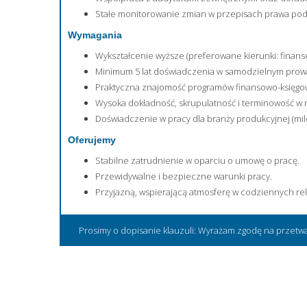
Stałe monitorowanie zmian w przepisach prawa pod
Wymagania
Wykształcenie wyższe (preferowane kierunki: finan
Minimum 5 lat doświadczenia w samodzielnym prowa
Praktyczna znajomość programów finansowo-księgowy
Wysoka dokładność, skrupulatność i terminowość w r
Doświadczenie w pracy dla branży produkcyjnej (mil
Oferujemy
Stabilne zatrudnienie w oparciu o umowę o pracę.
Przewidywalne i bezpieczne warunki pracy.
Przyjazną, wspierającą atmosferę w codziennych re
Prosimy o dopisanie klauzuli: Wyrażam zgodę na przetw