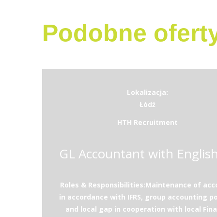
Podobne ofert
Lokalizacja:
Łódź
HTH Recruitment
Roles & Responsibilities:Maintenance of acc
in accordance with IFRS, group accounting po
and local gap in cooperation with local Fin