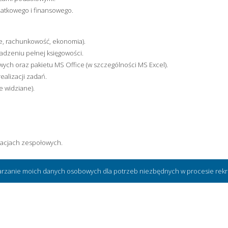
atkowego i finansowego.
se, rachunkowość, ekonomia).
dzeniu pełnej księgowości.
ch oraz pakietu MS Office (w szczególności MS Excel).
ealizacji zadań.
e widziane).
lacjach zespołowych.
arzanie moich danych osobowych dla potrzeb niezbędnych w procesie rekru