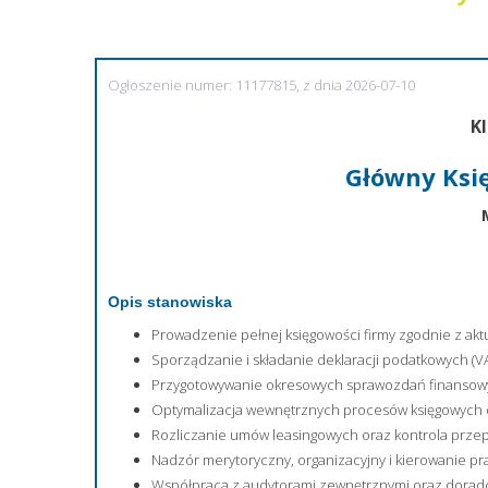
Ogłoszenie numer: 11177815, z dnia 2026-07-10
Kl
Główny Ksi
Opis stanowiska
Prowadzenie pełnej księgowości firmy zgodnie z akt
Sporządzanie i składanie deklaracji podatkowych (VAT
Przygotowywanie okresowych sprawozdań finansowyc
Optymalizacja wewnętrznych procesów księgowych 
Rozliczanie umów leasingowych oraz kontrola przep
Nadzór merytoryczny, organizacyjny i kierowanie pr
Współpraca z audytorami zewnętrznymi oraz dorad