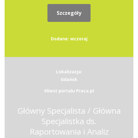
Szczegóły
Dodane: wczoraj
Lokalizacja:
Gdańsk
Klient portalu Praca.pl
Główny Specjalista / Główna
Specjalistka ds.
Raportowania i Analiz