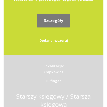
Szczegóły
Dodane: wczoraj
Lokalizacja:
Krapkowice
Bilfinger
Starszy księgowy / Starsza
księgowa