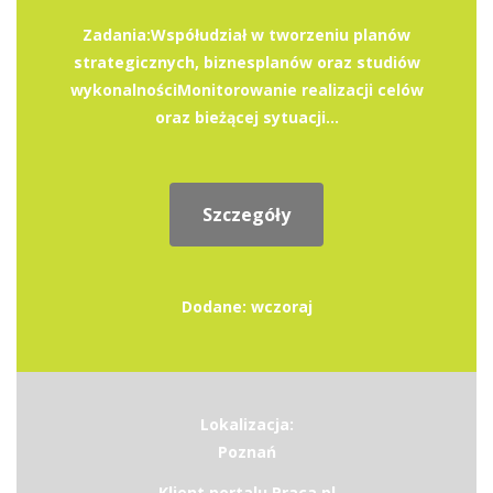
Zadania:Współudział w tworzeniu planów
strategicznych, biznesplanów oraz studiów
wykonalnościMonitorowanie realizacji celów
oraz bieżącej sytuacji...
Szczegóły
Dodane: wczoraj
Lokalizacja:
Poznań
Klient portalu Praca.pl