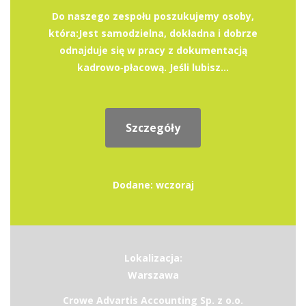
Do naszego zespołu poszukujemy osoby,
która:Jest samodzielna, dokładna i dobrze
odnajduje się w pracy z dokumentacją
kadrowo‑płacową. Jeśli lubisz...
Szczegóły
Dodane: wczoraj
Lokalizacja:
Warszawa
Crowe Advartis Accounting Sp. z o.o.