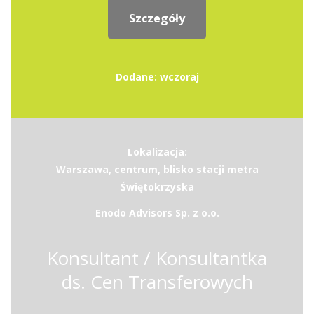
Szczegóły
Dodane: wczoraj
Lokalizacja:
Warszawa, centrum, blisko stacji metra
Świętokrzyska
Enodo Advisors Sp. z o.o.
Konsultant / Konsultantka
ds. Cen Transferowych