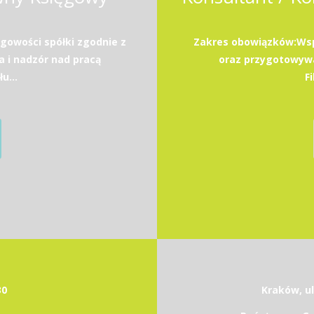
gowości spółki zgodnie z
Zakres obowiązków:Wspa
 i nadzór nad pracą
oraz przygotowywa
u...
F
30
Kraków, ul