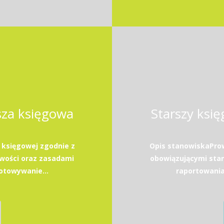
sza księgowa
Starszy ksi
 księgowej zgodnie z
Opis stanowiskaProw
wości oraz zasadami
obowiązującymi sta
towywanie...
raportowani