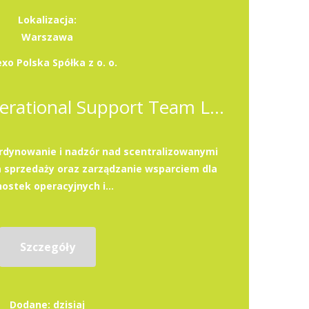
Lokalizacja:
Warszawa
xo Polska Spółka z o. o.
Finance and Operational Support Team Leader (K/M/X)
dynowanie i nadzór nad scentralizowanymi
 sprzedaży oraz zarządzanie wsparciem dla
nostek operacyjnych i...
Szczegóły
Dodane: dzisiaj