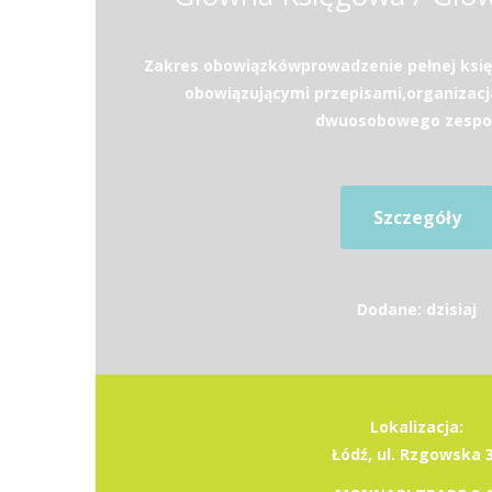
Zakres obowiązkówprowadzenie pełnej księ
obowiązującymi przepisami,organizacja
dwuosobowego zespoł
Szczegóły
Dodane: dzisiaj
Lokalizacja:
Łódź, ul. Rzgowska 