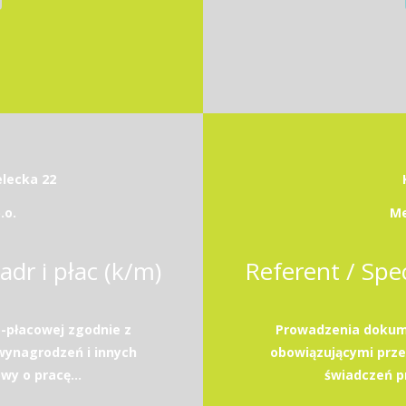
elecka 22
.o.
Me
adr i płac (k/m)
Referent / Spec
-płacowej zgodnie z
Prowadzenia dokume
wynagrodzeń i innych
obowiązującymi prze
y o pracę...
świadczeń p