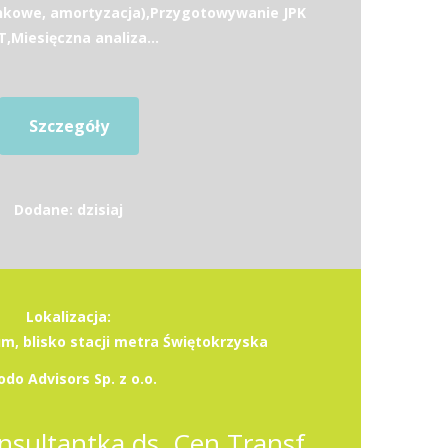
ankowe, amortyzacja),Przygotowywanie JPK
,Miesięczna analiza...
Szczegóły
Dodane: dzisiaj
Lokalizacja:
, blisko stacji metra Świętokrzyska
odo Advisors Sp. z o.o.
Konsultant / Konsultantka ds. Cen Transferowych