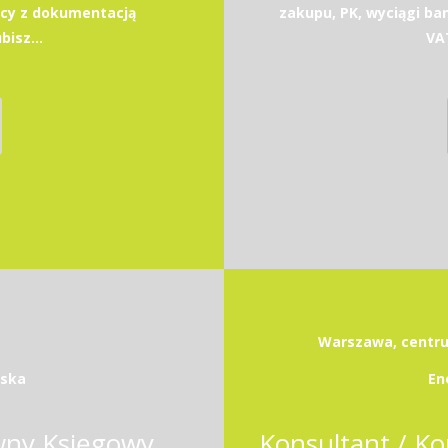
acy z dokumentacją
zakupu, PK, wyciągi b
bisz...
VAT
Warszawa, centrum
wska
En
wny Księgowy