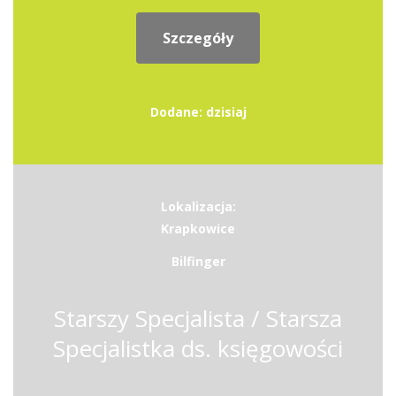
Szczegóły
Dodane: dzisiaj
Lokalizacja:
Krapkowice
Bilfinger
Starszy Specjalista / Starsza
Specjalistka ds. księgowości