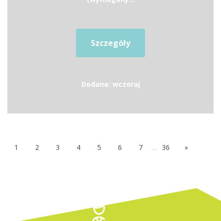
Szczegóły
Dodane: wczoraj
1
2
3
4
5
6
7
...
36
»