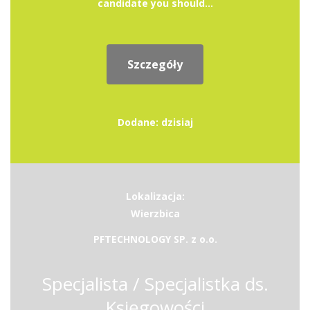
candidate you should...
Szczegóły
Dodane: dzisiaj
Lokalizacja:
Wierzbica
PFTECHNOLOGY SP. z o.o.
Specjalista / Specjalistka ds.
Księgowości