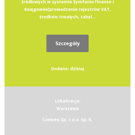
źródłowych w systemie Symfonia Finanse i
Księgowośćprowadzenie rejestrów VAT,
środków trwałych, tabel...
Szczegóły
Dodane: dzisiaj
Lokalizacja:
Warszawa
Coniveo Sp. z o.o. Sp. K.