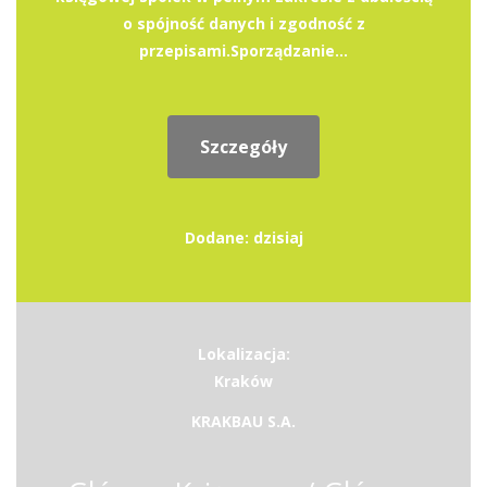
o spójność danych i zgodność z
przepisami.Sporządzanie...
Szczegóły
Dodane: dzisiaj
Lokalizacja:
Kraków
KRAKBAU S.A.