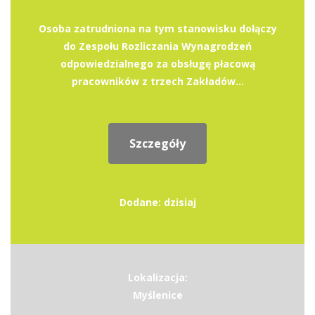
Osoba zatrudniona na tym stanowisku dołączy
do Zespołu Rozliczania Wynagrodzeń
odpowiedzialnego za obsługę płacową
pracowników z trzech Zakładów...
Szczegóły
Dodane: dzisiaj
Lokalizacja:
Myślenice