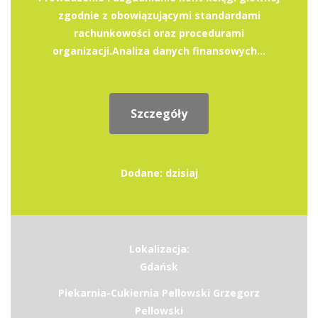
zgodnie z obowiązującymi standardami
rachunkowości oraz procedurami
organizacji.Analiza danych finansowych...
Szczegóły
Dodane: dzisiaj
Lokalizacja:
Gdańsk
Piekarnia-Cukiernia Pellowski Grzegorz
Pellowski