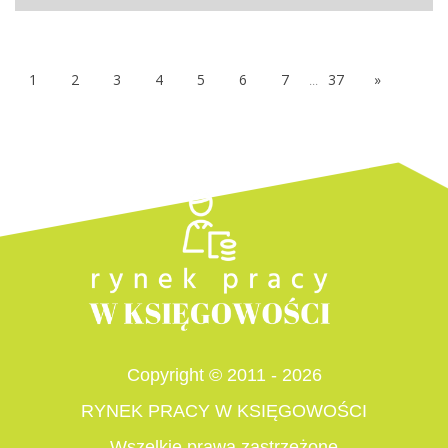
1
2
3
4
5
6
7
...
37
»
Copyright © 2011 - 2026
RYNEK PRACY W KSIĘGOWOŚCI
Wszelkie prawa zastrzeżone