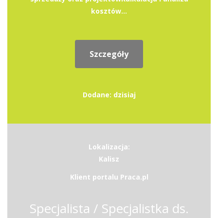
kosztów...
Szczegóły
Dodane: dzisiaj
Lokalizacja:
Kalisz
Klient portalu Praca.pl
Specjalista / Specjalistka ds.