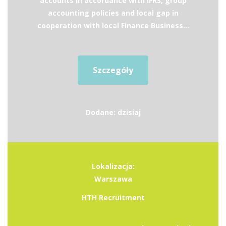
accounts in accordance with IFRS, group
accounting policies and local gap in
cooperation with local Finance Business...
Szczegóły
Dodane: dzisiaj
Lokalizacja:
Warszawa
HTH Recruitment