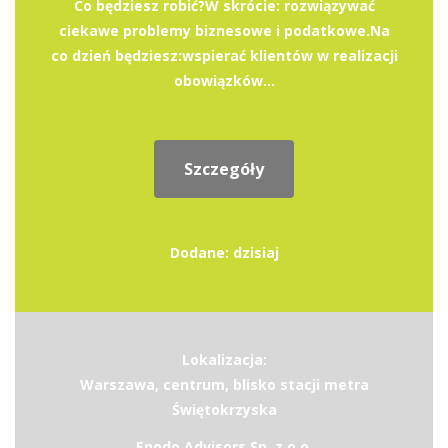
Co będziesz robić?W skrócie: rozwiązywać
ciekawe problemy biznesowe i podatkowe.Na
co dzień będziesz:wspierać klientów w realizacji
obowiązków...
Szczegóły
Dodane: dzisiaj
Lokalizacja:
Warszawa, centrum, blisko stacji metra
Świętokrzyska
Enodo Advisors Sp. z o.o.