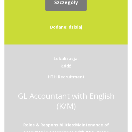
Szczegóły
Dodane: dzisiaj
Lokalizacja:
Łódź
HTH Recruitment
GL Accountant with English
(K/M)
Roles & Responsibilities:Maintenance of