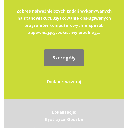
Zakres najważniejszych zadań wykonywanych
na stanowisku:1.Użytkowanie obsługiwanych
programów komputerowych w sposób
zapewniający: .właściwy przebieg...
Szczegóły
Dodane: wczoraj
Lokalizacja:
Bystrzyca Kłodzka