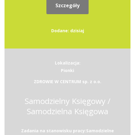
Szczegóły
Dodane: dzisiaj
Lokalizacja:
Pionki
ZDROWIE W CENTRUM sp. z o.o.
Samodzielny Księgowy /
Samodzielna Księgowa
Zadania na stanowisku pracy:Samodzielne