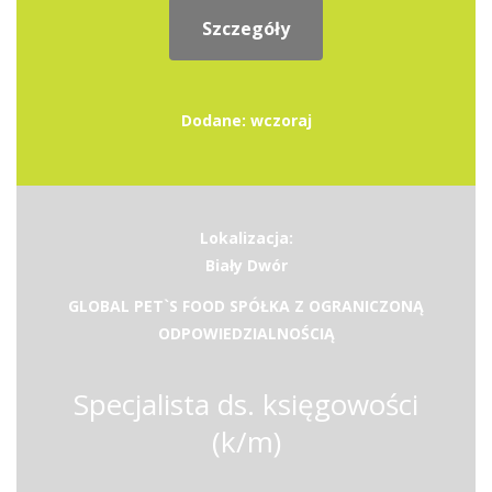
Szczegóły
Dodane: wczoraj
Lokalizacja:
Biały Dwór
GLOBAL PET`S FOOD SPÓŁKA Z OGRANICZONĄ
ODPOWIEDZIALNOŚCIĄ
Specjalista ds. księgowości
(k/m)