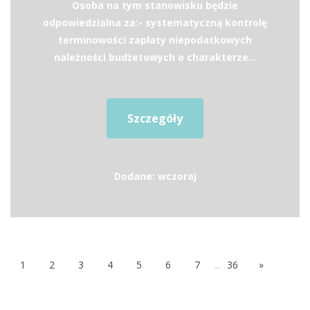
Osoba na tym stanowisku będzie
odpowiedzialna za:- systematyczną kontrolę
terminowości zapłaty niepodatkowych
należności budżetowych o charakterze...
Szczegóły
Dodane: wczoraj
1
2
3
4
5
6
7
...
36
»