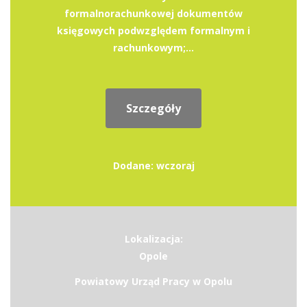
formalnorachunkowej dokumentów
księgowych podwzględem formalnym i
rachunkowym;...
Szczegóły
Dodane: wczoraj
Lokalizacja:
Opole
Powiatowy Urząd Pracy w Opolu