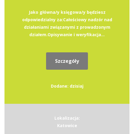
Jako główna/y księgowa/y będziesz
odpowiedzialny za:Całościowy nadzór nad
działaniami związanymi z prowadzonym
działem.Opisywanie i weryfikacja...
Szczegóły
Dodane: dzisiaj
Lokalizacja:
Katowice