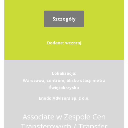
Szczegóły
Dodane: wczoraj
Lokalizacja:
Warszawa, centrum, blisko stacji metra
Świętokrzyska
Enodo Advisors Sp. z o.o.
Associate w Zespole Cen
Transferowych / Transfer