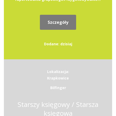
Szczegóły
Dodane: dzisiaj
Lokalizacja:
Krapkowice
Bilfinger
Starszy księgowy / Starsza
księgowa