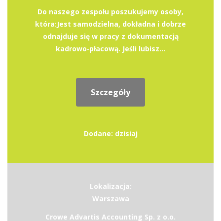
Do naszego zespołu poszukujemy osoby,
która:Jest samodzielna, dokładna i dobrze
odnajduje się w pracy z dokumentacją
kadrowo‑płacową. Jeśli lubisz...
Szczegóły
Dodane: dzisiaj
Lokalizacja:
Warszawa
Crowe Advartis Accounting Sp. z o.o.