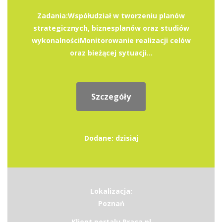
Zadania:Współudział w tworzeniu planów
strategicznych, biznesplanów oraz studiów
wykonalnościMonitorowanie realizacji celów
oraz bieżącej sytuacji...
Szczegóły
Dodane: dzisiaj
Lokalizacja:
Poznań
Klient portalu Praca.pl