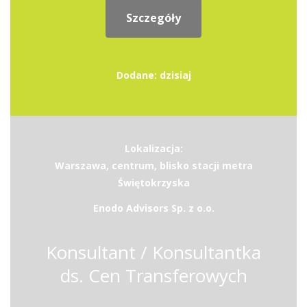
Szczegóły
Dodane: dzisiaj
Lokalizacja:
Warszawa, centrum, blisko stacji metra
Świętokrzyska
Enodo Advisors Sp. z o.o.
Konsultant / Konsultantka
ds. Cen Transferowych