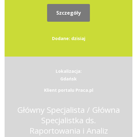
Szczegóły
Dodane: dzisiaj
Lokalizacja:
Gdańsk
Klient portalu Praca.pl
Główny Specjalista / Główna
Specjalistka ds.
Raportowania i Analiz