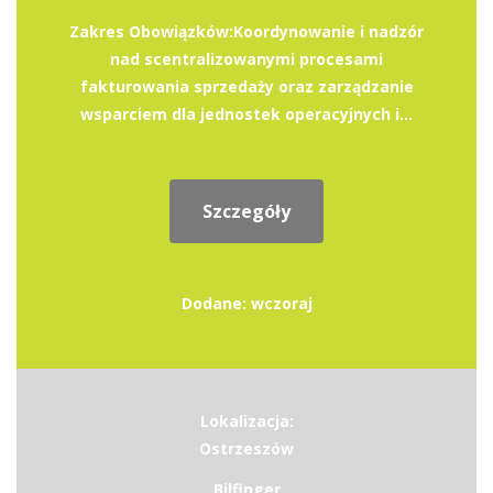
Zakres Obowiązków:Koordynowanie i nadzór
nad scentralizowanymi procesami
fakturowania sprzedaży oraz zarządzanie
wsparciem dla jednostek operacyjnych i...
Szczegóły
Dodane: wczoraj
Lokalizacja:
Ostrzeszów
Bilfinger