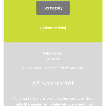
Szczegóły
Dodane: dzisiaj
Lokalizacja:
Szczecin
Coloplast Business Centre Sp z o.o.
AP Accountant
Coloplast develops products and services that
make life easier for people with very personal