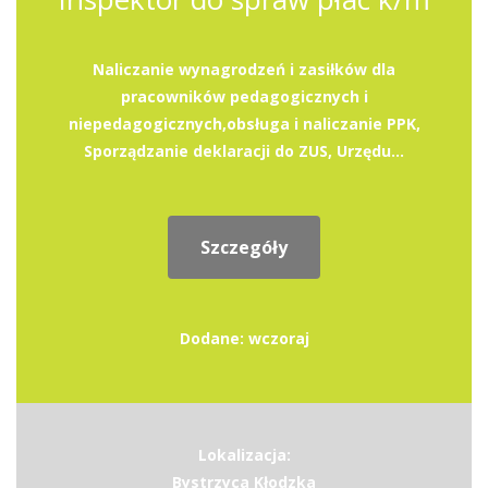
Naliczanie wynagrodzeń i zasiłków dla
pracowników pedagogicznych i
niepedagogicznych,obsługa i naliczanie PPK,
Sporządzanie deklaracji do ZUS, Urzędu...
Szczegóły
Dodane: wczoraj
Lokalizacja:
Bystrzyca Kłodzka