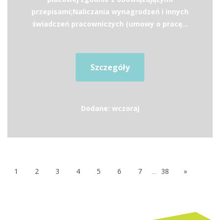
przepisami;Naliczania wynagrodzeń i innych
świadczeń pracowniczych (umowy o pracę...
Szczegóły
Dodane: wczoraj
1
2
3
4
5
6
7
...
38
»