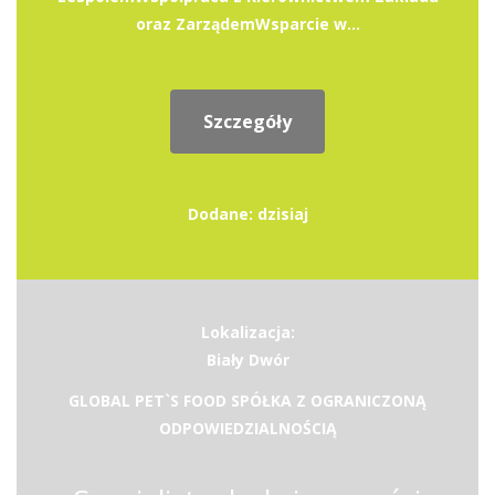
oraz ZarządemWsparcie w...
Szczegóły
Dodane: dzisiaj
Lokalizacja:
Biały Dwór
GLOBAL PET`S FOOD SPÓŁKA Z OGRANICZONĄ
ODPOWIEDZIALNOŚCIĄ