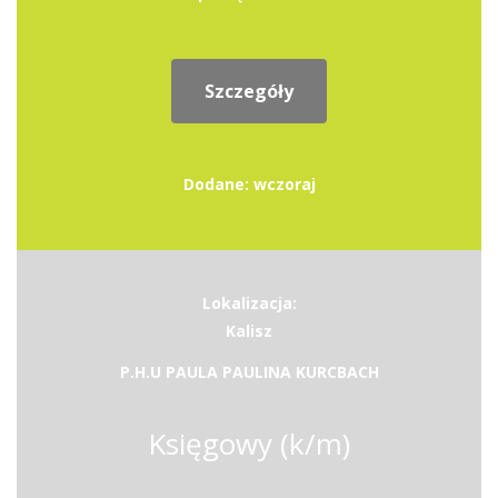
Szczegóły
Dodane: wczoraj
Lokalizacja:
Kalisz
P.H.U PAULA PAULINA KURCBACH
Księgowy (k/m)