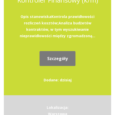
Kontroler Finansowy (k/m)
Opis stanowiskaKontrola prawidłowości
rozliczeń kosztów;Analiza budżetów
kontraktów, w tym wyszukiwanie
nieprawidłowości między zgromadzoną...
Szczegóły
Dodane: dzisiaj
Lokalizacja:
Warszawa