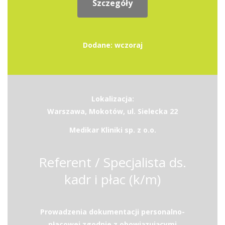
Szczegóły
Dodane: wczoraj
Lokalizacja:
Warszawa, Mokotów, ul. Sielecka 22
Medikar Kliniki sp. z o.o.
Referent / Specjalista ds.
kadr i płac (k/m)
Prowadzenia dokumentacji personalno-
płacowej zgodnie z obowiązującymi