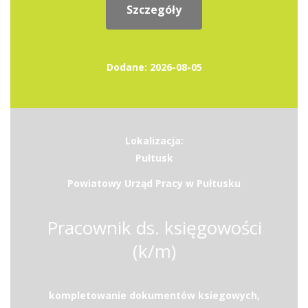
Szczegóły
Dodane: 2026-08-05
Lokalizacja:
Pułtusk
Powiatowy Urząd Pracy w Pułtusku
Pracownik ds. księgowości
(k/m)
kompletowanie dokumentów ksiegowych,