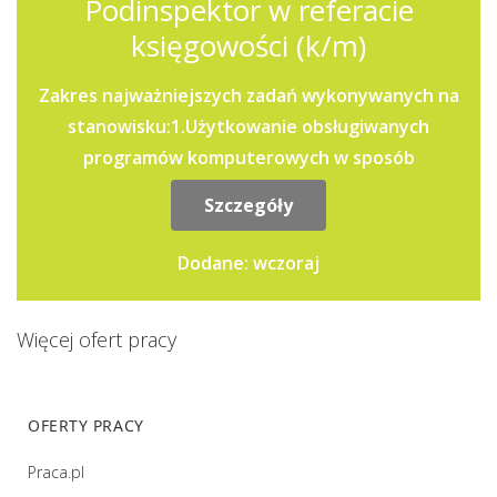
Podinspektor w referacie
księgowości (k/m)
Zakres najważniejszych zadań wykonywanych na
stanowisku:1.Użytkowanie obsługiwanych
programów komputerowych w sposób
zapewniający: .właściwy przebieg...
Szczegóły
Dodane: wczoraj
Więcej ofert pracy
OFERTY PRACY
Praca.pl