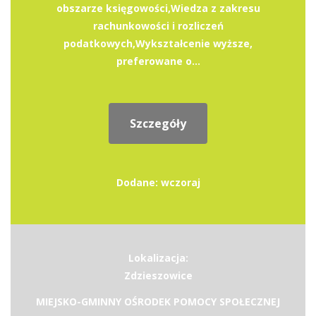
obszarze księgowości,Wiedza z zakresu
rachunkowości i rozliczeń
podatkowych,Wykształcenie wyższe,
preferowane o...
Szczegóły
Dodane: wczoraj
Lokalizacja:
Zdzieszowice
MIEJSKO-GMINNY OŚRODEK POMOCY SPOŁECZNEJ