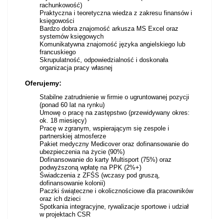
rachunkowość)
Praktyczna i teoretyczna wiedza z zakresu finansów i
księgowości
Bardzo dobra znajomość arkusza MS Excel oraz
systemów księgowych
Komunikatywna znajomość języka angielskiego lub
francuskiego
Skrupulatność, odpowiedzialność i doskonała
organizacja pracy własnej
Oferujemy:
Stabilne zatrudnienie w firmie o ugruntowanej pozycji
(ponad 60 lat na rynku)
Umowę o pracę na zastępstwo (przewidywany okres:
ok. 18 miesięcy)
Pracę w zgranym, wspierającym się zespole i
partnerskiej atmosferze
Pakiet medyczny Medicover oraz dofinansowanie do
ubezpieczenia na życie (90%)
Dofinansowanie do karty Multisport (75%) oraz
podwyższoną wpłatę na PPK (2%+)
Świadczenia z ZFŚS (wczasy pod gruszą,
dofinansowanie kolonii)
Paczki świąteczne i okolicznościowe dla pracowników
oraz ich dzieci
Spotkania integracyjne, rywalizacje sportowe i udział
w projektach CSR