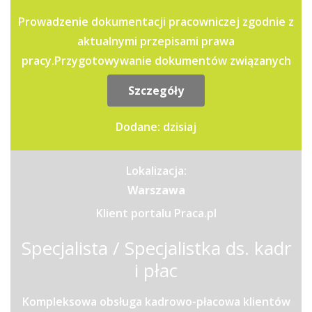
Prowadzenie dokumentacji pracowniczej zgodnie z
aktualnymi przepisami prawa
pracy.Przygotowywanie dokumentów związanych
z zatrudnieniem, zmianami warunków...
Szczegóły
Dodane: dzisiaj
Lokalizacja:
Warszawa
Klient portalu Praca.pl
Specjalista / Specjalistka ds. kadr
i płac
Kompleksowa obsługa kadrowo-płacowa klientów