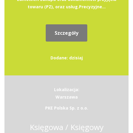
towaru (PZ), oraz usług.Precyzyjne...
Szczegóły
Dodane: dzisiaj
Lokalizacja:
Warszawa
PKE Polska Sp. z o.o.
Księgowa / Księgowy