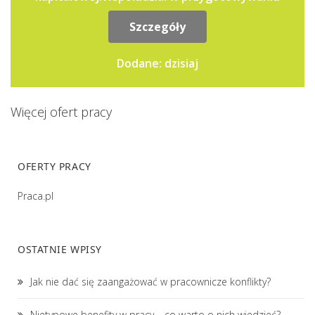
sprawozdań...
Szczegóły
Dodane: dzisiaj
Więcej ofert pracy
OFERTY PRACY
Praca.pl
OSTATNIE WPISY
Jak nie dać się zaangażować w pracownicze konflikty?
Nietypowe benefity w pracy – co warto o nich wiedzieć?