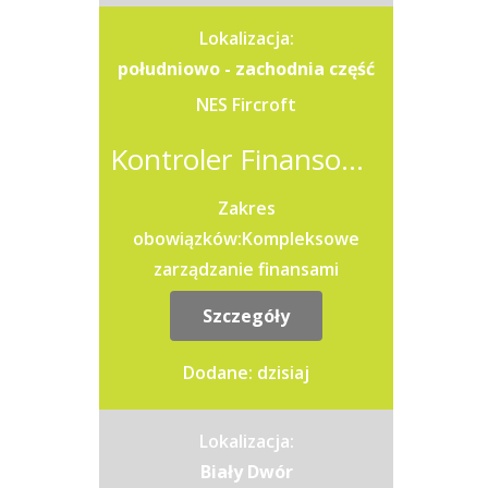
księgowego...
Lokalizacja:
południowo - zachodnia część
NES Fircroft
Kontroler Finansowy / Kontrolerka Finansowa Fabryki
Zakres
obowiązków:Kompleksowe
zarządzanie finansami
fabrykiZarządzanie
Szczegóły
zespołemWspółpraca z
Kierownictwem Zakładu oraz
Dodane: dzisiaj
ZarządemWsparcie w...
Lokalizacja:
Biały Dwór