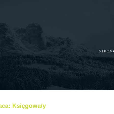
STRON
aca: Księgowa/y