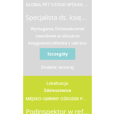
GLOBAL PET`S FOOD SPÓŁKA Z OGRANICZONĄ ODPOWIEDZIALNOŚCIĄ
Specjalista ds. księgowości (k/m)
Wymagania: Doświadczenie
zawodowe w obszarze
księgowości,Wiedza z zakresu
rachunkowości i rozliczeń
Szczegóły
podatkowych,Wykształcenie
wyższe, preferowane o...
Dodane: wczoraj
Lokalizacja:
Zdzieszowice
MIEJSKO-GMINNY OŚRODEK POMOCY SPOŁECZNEJ W ZDZIESZOWICACH
Podinspektor w referacie księgowości (k/m)