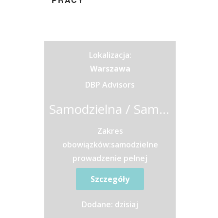
Lokalizacja:
Warszawa
DBP Advisors
Samodzielna / Samodzielny księgowy z językiem angielskim
Zakres
obowiązków:samodzielne
prowadzenie pełnej
księgowości dla klientów
Szczegóły
firmy;nadzór nad
wprowadzaniem dokumentów
Dodane: dzisiaj
do systemu finansowo-