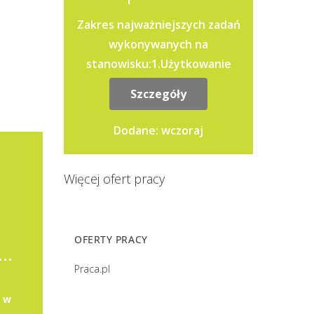
Zakres najważniejszych zadań
wykonywanych na
stanowisku:1.Użytkowanie
obsługiwanych programów
Szczegóły
komputerowych w sposób
zapewniający: .właściwy
Dodane: wczoraj
przebieg...
Więcej ofert pracy
OFERTY PRACY
 do pracy na stanowisku księgowy
Praca.pl
n w