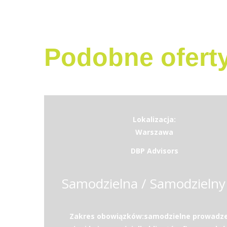
Podobne ofert
Lokalizacja:
Warszawa
DBP Advisors
Zakres obowiązków:samodzielne prowadze