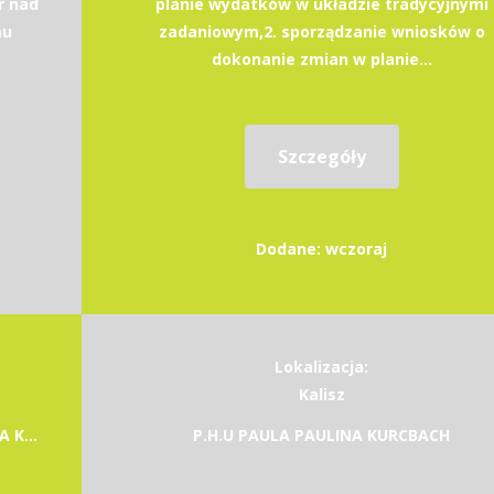
r nad
planie wydatków w układzie tradycyjnymi
mu
zadaniowym,2. sporządzanie wniosków o
dokonanie zmian w planie...
Szczegóły
Dodane: wczoraj
Lokalizacja:
Kalisz
LASY PAŃSTWOWE NADLEŚNICTWO BYSTRZYCA KŁODZKA
P.H.U PAULA PAULINA KURCBACH