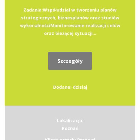
Zadania:Współudział w tworzeniu planów
strategicznych, biznesplanów oraz studiów
wykonalnościMonitorowanie realizacji celów
oraz bieżącej sytuacji...
Szczegóły
Dodane: dzisiaj
Lokalizacja:
Poznań
Klient portalu Praca.pl