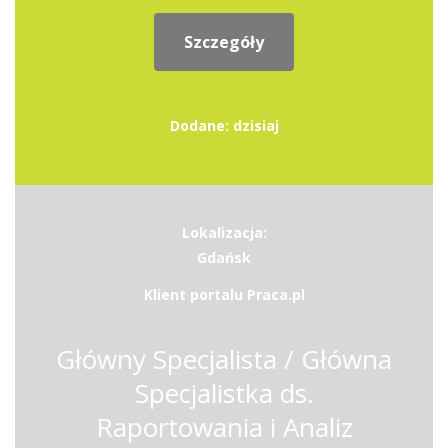
Szczegóły
Dodane: dzisiaj
Lokalizacja:
Gdańsk
Klient portalu Praca.pl
Główny Specjalista / Główna
Specjalistka ds.
Raportowania i Analiz