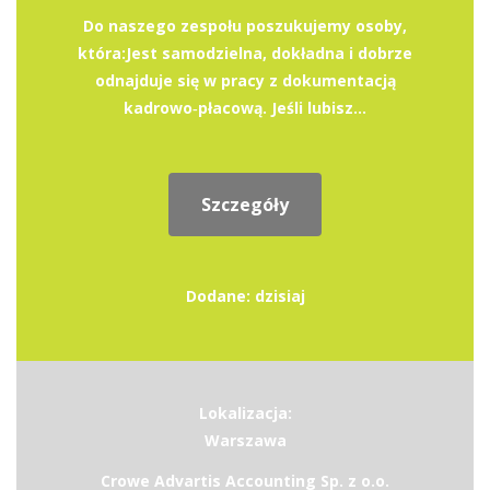
Do naszego zespołu poszukujemy osoby,
która:Jest samodzielna, dokładna i dobrze
odnajduje się w pracy z dokumentacją
kadrowo‑płacową. Jeśli lubisz...
Szczegóły
Dodane: dzisiaj
Lokalizacja:
Warszawa
Crowe Advartis Accounting Sp. z o.o.