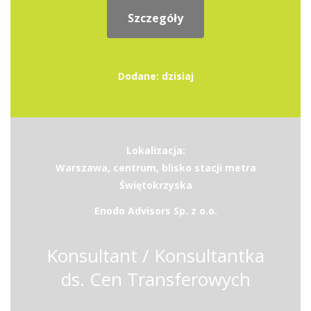
Szczegóły
Dodane: dzisiaj
Lokalizacja:
Warszawa, centrum, blisko stacji metra
Świętokrzyska
Enodo Advisors Sp. z o.o.
Konsultant / Konsultantka
ds. Cen Transferowych