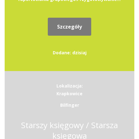
Szczegóły
Dodane: dzisiaj
Lokalizacja:
Krapkowice
Bilfinger
Starszy księgowy / Starsza
księgowa