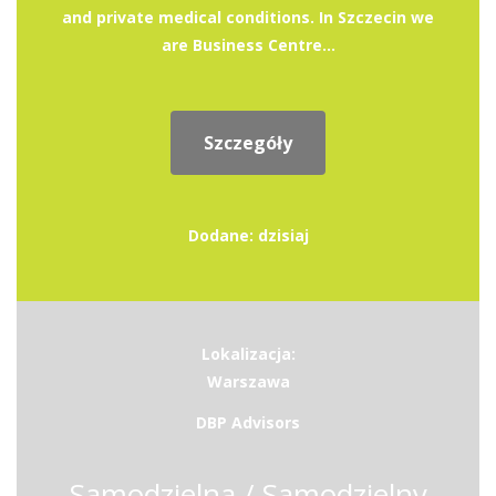
and private medical conditions. In Szczecin we
are Business Centre...
Szczegóły
Dodane: dzisiaj
Lokalizacja:
Warszawa
DBP Advisors
Samodzielna / Samodzielny