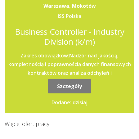
Warszawa, Mokotów
ISS Polska
Business Controller - Industry
Division (k/m)
Zakres obowiązków:Nadzór nad jakością,
kompletnością i poprawnością danych finansowych
kontraktów oraz analiza odchyleń i
różnic.Kontrola...
Szczegóły
Dodane: dzisiaj
Więcej ofert pracy