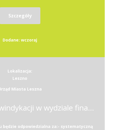
Szczegóły
Dodane: wczoraj
Lokalizacja:
Leszno
Urząd Miasta Leszna
Stanowisko ds. windykacji w wydziale finansowo-księgowym, referacie windykacji
 będzie odpowiedzialna za:- systematyczną