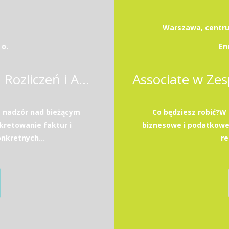
Warszawa, centrum
 o.
En
Specjalista / Specjalistka ds. Rozliczeń i Analiz Finansowych
 nadzór nad bieżącym
Co będziesz robić?W
kretowanie faktur i
biznesowe i podatkowe.
nkretnych...
re