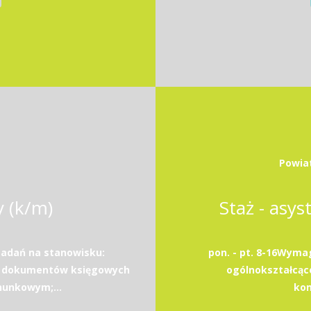
Powia
y (k/m)
Staż - asys
adań na stanowisku:
pon. - pt. 8-16Wyma
j dokumentów księgowych
ogólnokształcąc
hunkowym;...
kom