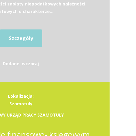
ści zapłaty niepodatkowych należności
towych o charakterze...
Szczegóły
Dodane: wczoraj
Lokalizacja:
Szamotuły
WY URZĄD PRACY SZAMOTUŁY
Referent w dziale finansowo- księgowym (k/m)