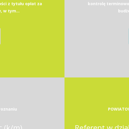
ci z tytułu opłat za
kontrolę terminowo
 w tym...
budże
Poznaniu
POWIATO
c (k/m)