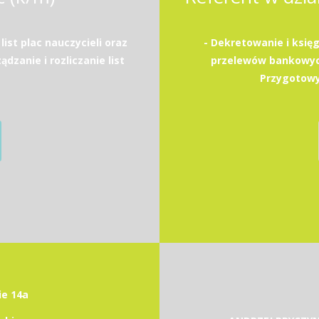
list plac nauczycieli oraz
- Dekretowanie i ksi
dzanie i rozliczanie list
przelewów bankowyc
Przygotowy
ie 14a