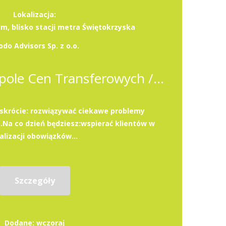
Lokalizacja:
, blisko stacji metra Świętokrzyska
odo Advisors Sp. z o.o.
Associate w Zespole Cen Transferowych / Transfer Pricing Associate
 skrócie: rozwiązywać ciekawe problemy
Na co dzień będziesz:wspierać klientów w
alizacji obowiązków...
Szczegóły
Dodane: wczoraj