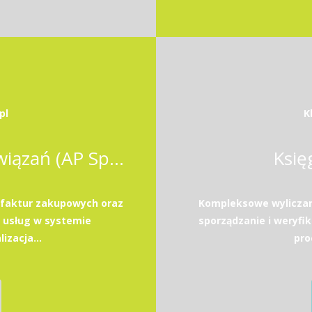
pl
K
Księgowy / Księgowa Zobowiązań (AP Specialist)
Księ
 faktur zakupowych oraz
Kompleksowe wyliczan
 usług w systemie
sporządzanie i weryfik
zacja...
pro