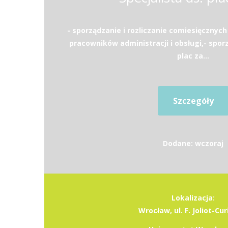
- sporządzanie i rozliczanie comiesięcznych 
pracowników administracji i obsługi,- sporzą
plac za...
Szczegóły
Dodane: wczoraj
Lokalizacja:
Wrocław, ul. F. Joliot-Cur