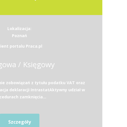
Lokalizacja:
Poznań
lient portalu Praca.pl
gowa / Księgowy
ie zobowiązań z tytułu podatku VAT oraz
acja deklaracji IntrastatAktywny udział w
cedurach zamknięcia...
Szczegóły