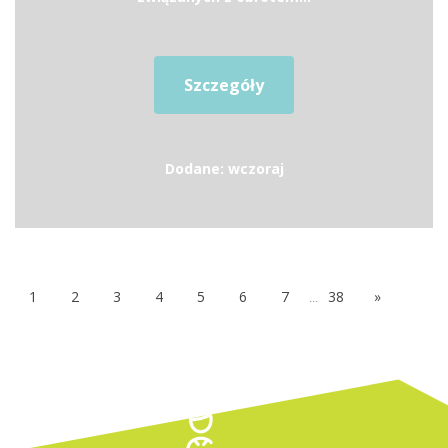
Szczegóły
Dodane: wczoraj
1
2
3
4
5
6
7
...
38
»