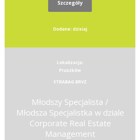
Szczegóły
Dodane: dzisiaj
Lokalizacja:
Pruszków
STRABAG BRVZ
Młodszy Specjalista /
Młodsza Specjalistka w dziale
Corporate Real Estate
Management