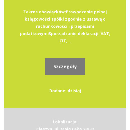
Zakres obowiązków:Prowadzenie pełnej
księgowości spółki zgodnie z ustawą o
rachunkowości i przepisami
podatkowymiSporządzanie deklaracji: VAT,
CIT,...
Szczegóły
Dodane: dzisiaj
Lokalizacja:
Cieszyn, ul. Mała Łąka 28/32