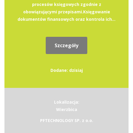
procesów księgowych zgodnie z
obowiązującymi przepisami.Księgowanie
dokumentów finansowych oraz kontrola ich...
Szczegóły
Dodane: dzisiaj
Lokalizacja:
Wierzbica
PFTECHNOLOGY SP. z o.o.