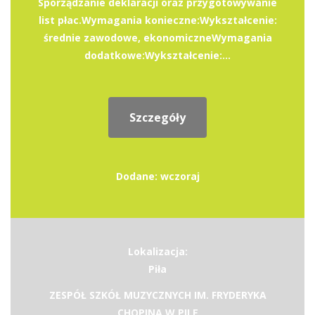
Sporządzanie deklaracji oraz przygotowywanie
list płac.Wymagania konieczne:Wykształcenie:
średnie zawodowe, ekonomiczneWymagania
dodatkowe:Wykształcenie:...
Szczegóły
Dodane: wczoraj
Lokalizacja:
Piła
ZESPÓŁ SZKÓŁ MUZYCZNYCH IM. FRYDERYKA
CHOPINA W PILE