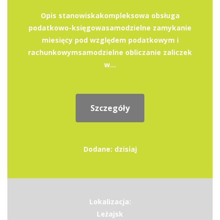
Opis stanowiskakompleksowa obsługa
podatkowo-księgowasamodzielne zamykanie
miesięcy pod względem podatkowym i
rachunkowymsamodzielne obliczanie zaliczek
w...
Szczegóły
Dodane: dzisiaj
Lokalizacja:
Leżajsk