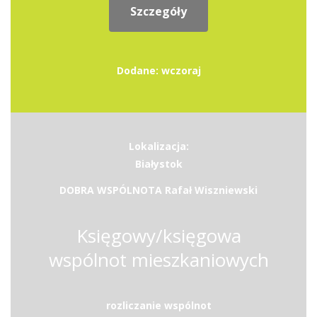
Szczegóły
Dodane: wczoraj
Lokalizacja:
Białystok
DOBRA WSPÓLNOTA Rafał Wiszniewski
Księgowy/księgowa
wspólnot mieszkaniowych
rozliczanie wspólnot