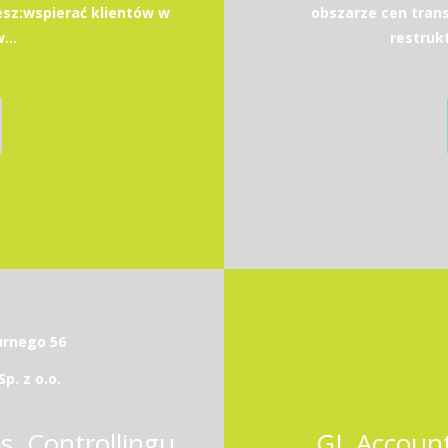
esz:wspierać klientów w
obszarze cen transf
...
restrukt
durnego 56
. z o.o.
ds. Controllingu
GL Account