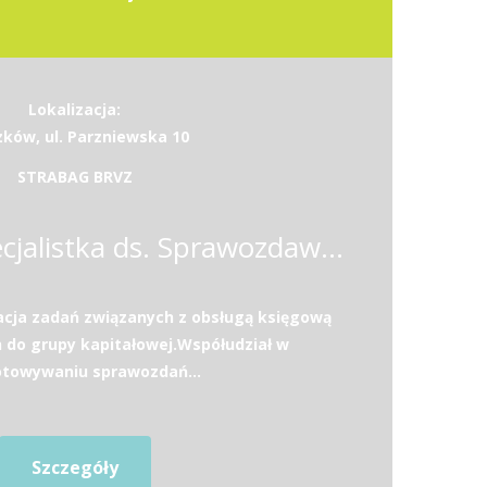
Lokalizacja:
zków, ul. Parzniewska 10
STRABAG BRVZ
Specjalista / Specjalistka ds. Sprawozdawczości i Podatków
acja zadań związanych z obsługą księgową
h do grupy kapitałowej.Współudział w
otowywaniu sprawozdań...
Szczegóły