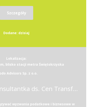
Szczegóły
Dodane: dzisiaj
Lokalizacja:
, blisko stacji metra Świętokrzyska
odo Advisors Sp. z o.o.
Konsultant / Konsultantka ds. Cen Transferowych
iązywać wyzwania podatkowe i biznesowe w