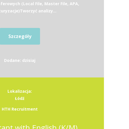
erowych (Local File, Master File, APA,
uryzacje)Tworzyć analizy...
Szczegóły
Dodane: dzisiaj
Lokalizacja:
Łódź
HTH Recruitment
ant with English (K/M)