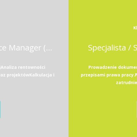
K
Business Controller / Finance Manager (Odoo ERP)
Specjalista / 
Analiza rentowności
Prowadzenie dokument
az projektówKalkulacja i
przepisami prawa pracy
zatrudni