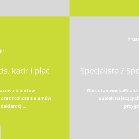
Prus
pl
ds. kadr i płac
acowa klientów
Opis stanowiskaRealiz
 oraz rozliczanie umów
spółek należącyc
eklaracji,...
przyg