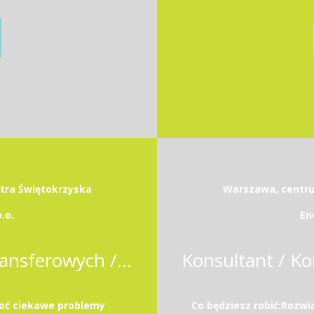
etra Świętokrzyska
Warszawa, centrum
.o.
En
Associate w Zespole Cen Transferowych / Transfer Pricing Associate
wać ciekawe problemy
Co będziesz robić:Rozw