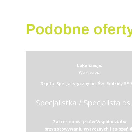
Podobne ofert
Lokalizacja:
Warszawa
Szpital Specjalistyczny im. Św. Rodziny SP
Zakres obowiązków:Współudział w
przygotowywaniu wytycznych i założeń 