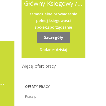
Główny Księgowy / Główna księgowa
samodzielne prowadzenie
pełnej księgowości
spółek,sporządzanie
sprawozdań finansowych oraz
Szczegóły
raportów dla
Zarządu,przygotowywanie i
Dodane: dzisiaj
składanie...
Więcej ofert pracy
or / Koordynatorka ds. Kontrolingu i Analiz Biznesowych
OFERTY PRACY
Praca.pl