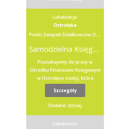
gospodarczych (m.in. faktur...
Lokalizacja:
Ostrołęka
Polski Związek Działkowców Okręg Mazowiecki
Samodzielna Księgowa / Samodzielny Księgowy
Poszukujemy do pracy w
Ośrodku Finansowo-Księgowym
w Ostrołęce osoby, która
będzie odpowiedzialna za
Szczegóły
jednoczesne prowadzenie
księgowości kilku...
Dodane: dzisiaj
Lokalizacja: