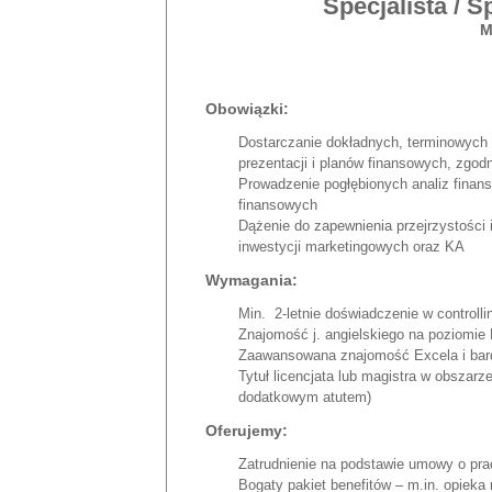
Specjalista / S
M
Obowiązki:
Dostarczanie dokładnych, terminowych 
prezentacji i planów finansowych, zgod
Prowadzenie pogłębionych analiz finan
finansowych
Dążenie do zapewnienia przejrzystości 
inwestycji marketingowych oraz KA
Wymagania:
Min. 2-letnie doświadczenie w controlli
Znajomość j. angielskiego na poziomie
Zaawansowana znajomość Excela i bar
Tytuł licencjata lub magistra w obszarz
dodatkowym atutem)
Oferujemy:
Zatrudnienie na podstawie umowy o prac
Bogaty pakiet benefitów – m.in. opieka