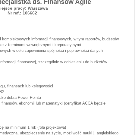
pecjalistka ds. Finansów Agile
iejsce pracy: Warszawa
Nr ref.: 106662
i kompleksowych informacji finansowych, w tym raportów, budżetów,
nie z terminami wewnętrznymi i korporacyjnymi
sowych w celu zapewnienia spójności i poprawności danych
informacji finansowej, szczególnie w odniesieniu do budżetów
ngu, finansach lub księgowości
 B2
dzo dobra Power Pointa
e finansów, ekonomii lub matematyki (certyfikat ACCA będzie
ę na minimum 1 rok (rola projektowa)
 medyczna, ubezpieczenie na życie, możliwość nauki j. angielskiego,