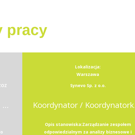
y pracy
Lokalizacja:
Warszawa
 ZOZ
Synevo Sp. z o.o.
Specjalistka / Specjalista ds. kontrolingu
Koordynat
Opis stanowiska:Zarządzanie zespołem
do
odpowiedzialnym za analizy biznesowe i