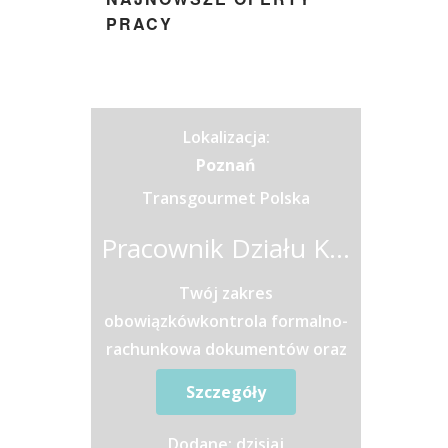
PRACY
Lokalizacja:
Poznań
Transgourmet Polska
Pracownik Działu Księgowości
Twój zakres
obowiązkówkontrola formalno-
rachunkowa dokumentów oraz
ich ewidencja
Szczegóły
księgowa,księgowanie i
rozliczanie operacji
Dodane: dzisiaj