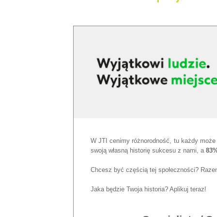
W JTI cenimy różnorodność, tu każdy może
swoj
ą
w
ł
asn
ą
histori
ę
sukcesu z nami, a
83%
Chcesz być częścią tej społeczności? Raze
Jaka będzie Twoja historia? Aplikuj teraz!