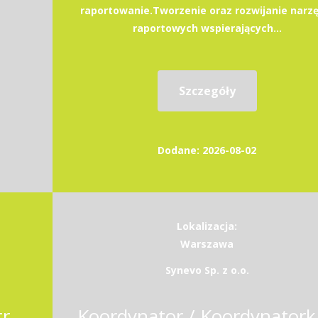
raportowanie.Tworzenie oraz rozwijanie narzę
raportowych wspierających...
Szczegóły
Dodane: 2026-08-02
Lokalizacja:
Warszawa
Synevo Sp. z o.o.
Business Controller - Industry Division (k/m)
Koordynat