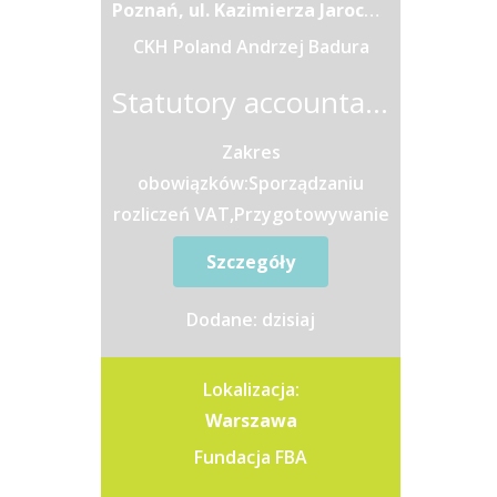
Poznań, ul. Kazimierza Jarochowskiego 56
CKH Poland Andrzej Badura
Statutory accountant - Księgowa / Księgowy
Zakres
obowiązków:Sporządzaniu
rozliczeń VAT,Przygotowywanie
deklaracji Intrastat,Wsparcie w
Szczegóły
procedurze zamknięcia
miesiąca, uzgodnienia kont do
Dodane: dzisiaj
celów...
Lokalizacja:
Warszawa
Fundacja FBA