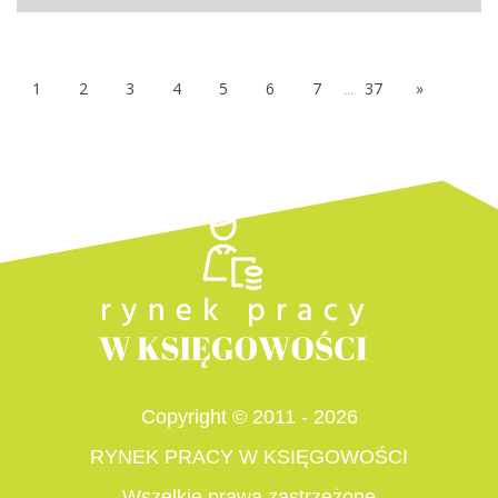
1
2
3
4
5
6
7
...
37
»
Copyright © 2011 - 2026
RYNEK PRACY W KSIĘGOWOŚCI
Wszelkie prawa zastrzeżone