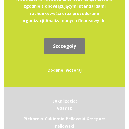
zgodnie z obowiązującymi standardami
rachunkowości oraz procedurami
organizacji.Analiza danych finansowych...
Szczegóły
Dodane: wczoraj
Lokalizacja:
Gdańsk
Piekarnia-Cukiernia Pellowski Grzegorz
Pellowski