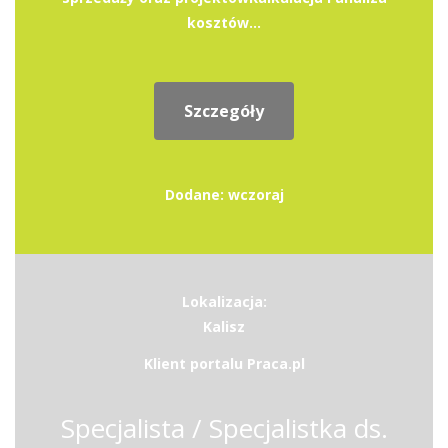
kosztów...
Szczegóły
Dodane: wczoraj
Lokalizacja:
Kalisz
Klient portalu Praca.pl
Specjalista / Specjalistka ds.