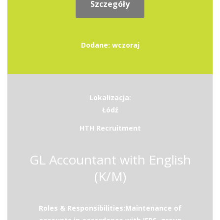
Szczegóły
Dodane: wczoraj
Lokalizacja:
Łódź
HTH Recruitment
GL Accountant with English
(K/M)
Roles & Responsibilities:Maintenance of