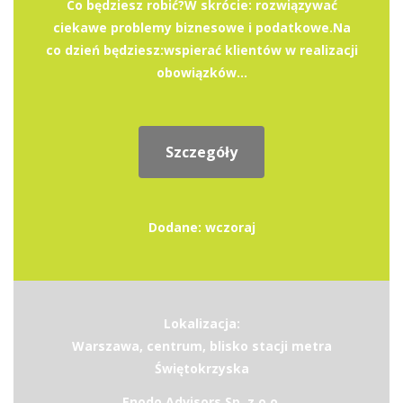
Co będziesz robić?W skrócie: rozwiązywać
ciekawe problemy biznesowe i podatkowe.Na
co dzień będziesz:wspierać klientów w realizacji
obowiązków...
Szczegóły
Dodane: wczoraj
Lokalizacja:
Warszawa, centrum, blisko stacji metra
Świętokrzyska
Enodo Advisors Sp. z o.o.