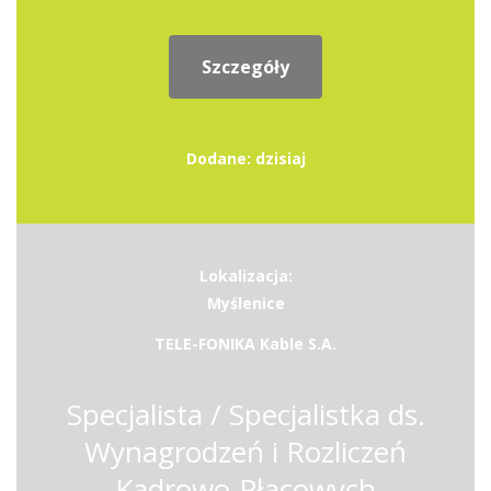
Szczegóły
Dodane: dzisiaj
Lokalizacja:
Myślenice
TELE-FONIKA Kable S.A.
Specjalista / Specjalistka ds.
Wynagrodzeń i Rozliczeń
Kadrowo-Płacowych