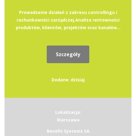
Prowadzenie działań z zakresu controllingu i
rachunkowości zarządczej.Analiza rentowności
produktów, klientów, projektów oraz kanałów...
Szczegóły
Dodane: dzisiaj
Lokalizacja:
Warszawa
Benefit Systems SA