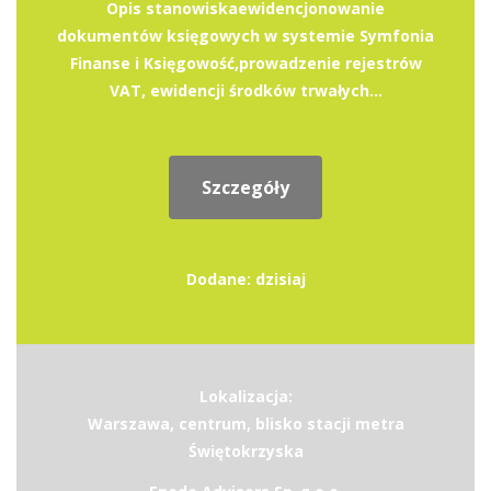
Opis stanowiskaewidencjonowanie
dokumentów księgowych w systemie Symfonia
Finanse i Księgowość,prowadzenie rejestrów
VAT, ewidencji środków trwałych...
Szczegóły
Dodane: dzisiaj
Lokalizacja:
Warszawa, centrum, blisko stacji metra
Świętokrzyska