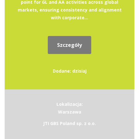
point for GL and AA activities across global
markets, ensuring consistency and alignment
with corporate...
Szczegóły
Dodane: dzisiaj
Lokalizacja:
Warszawa
JTI GBS Poland sp. z o.o.