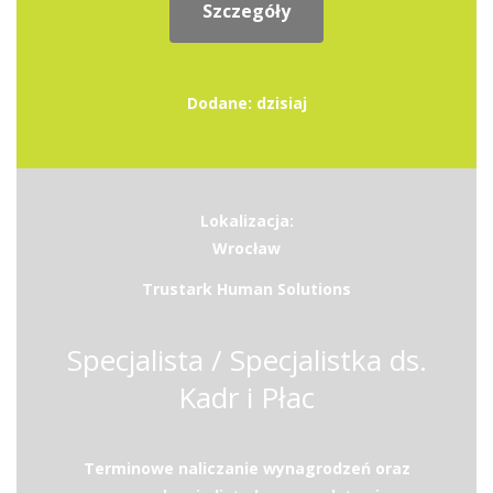
Szczegóły
Dodane: dzisiaj
Lokalizacja:
Wrocław
Trustark Human Solutions
Specjalista / Specjalistka ds.
Kadr i Płac
Terminowe naliczanie wynagrodzeń oraz