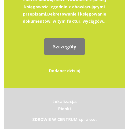
księgowości zgodnie z obowiązującymi
przepisami.Dekretowanie i księgowanie
dokumentów, w tym faktur, wyciągów...
Szczegóły
Dodane: dzisiaj
Lokalizacja:
Pionki
ZDROWIE W CENTRUM sp. z o.o.