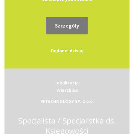
Szczegóły
Dodane: dzisiaj
Lokalizacja:
Wierzbica
PFTECHNOLOGY SP. z o.o.
Specjalista / Specjalistka ds.
Księgowości