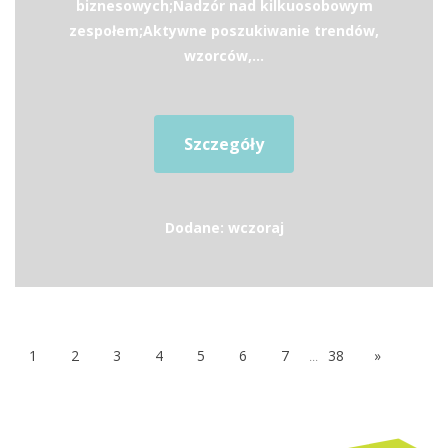
biznesowych;Nadzór nad kilkuosobowym
zespołem;Aktywne poszukiwanie trendów,
wzorców,...
Szczegóły
Dodane: wczoraj
1
2
3
4
5
6
7
...
38
»