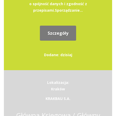
o spójność danych i zgodność z
przepisami.Sporządzanie...
Szczegóły
Dodane: dzisiaj
Lokalizacja:
Kraków
KRAKBAU S.A.
Główna Księgowa / Główny