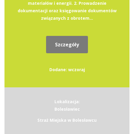
materiałów i energii. 2. Prowadzenie
dokumentacji oraz księgowanie dokumentów
związanych z obrotem...
Szczegóły
Dodane: wczoraj
Lokalizacja:
Bolesławiec
Straż Miejska w Bolesławcu