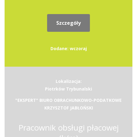
Szczegóły
Dodane: wczoraj
Lokalizacja:
Piotrków Trybunalski
"EKSPERT" BIURO OBRACHUNKOWO-PODATKOWE
KRZYSZTOF JABŁOŃSKI
Pracownik obsługi płacowej