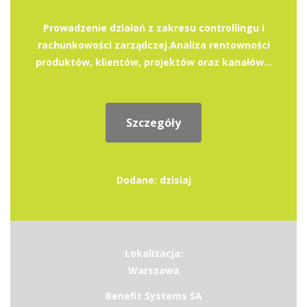
Prowadzenie działań z zakresu controllingu i
rachunkowości zarządczej.Analiza rentowności
produktów, klientów, projektów oraz kanałów...
Szczegóły
Dodane: dzisiaj
Lokalizacja:
Warszawa
Benefit Systems SA