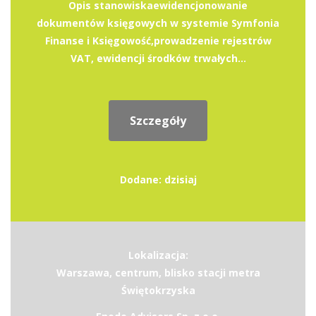
Opis stanowiskaewidencjonowanie
dokumentów księgowych w systemie Symfonia
Finanse i Księgowość,prowadzenie rejestrów
VAT, ewidencji środków trwałych...
Szczegóły
Dodane: dzisiaj
Lokalizacja:
Warszawa, centrum, blisko stacji metra
Świętokrzyska