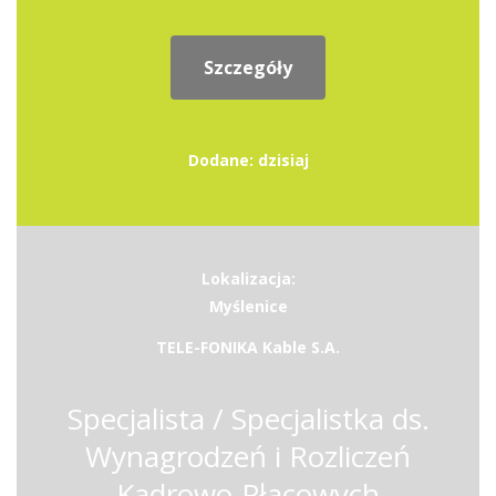
Szczegóły
Dodane: dzisiaj
Lokalizacja:
Myślenice
TELE-FONIKA Kable S.A.
Specjalista / Specjalistka ds.
Wynagrodzeń i Rozliczeń
Kadrowo-Płacowych