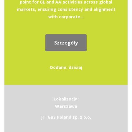
point for GL and AA activities across global
markets, ensuring consistency and alignment
with corporate...
Szczegóły
Dodane: dzisiaj
Lokalizacja:
Warszawa
JTI GBS Poland sp. z o.o.