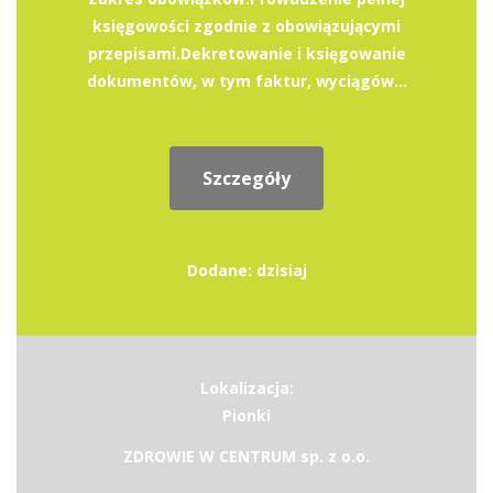
księgowości zgodnie z obowiązującymi
przepisami.Dekretowanie i księgowanie
dokumentów, w tym faktur, wyciągów...
Szczegóły
Dodane: dzisiaj
Lokalizacja:
Pionki
ZDROWIE W CENTRUM sp. z o.o.