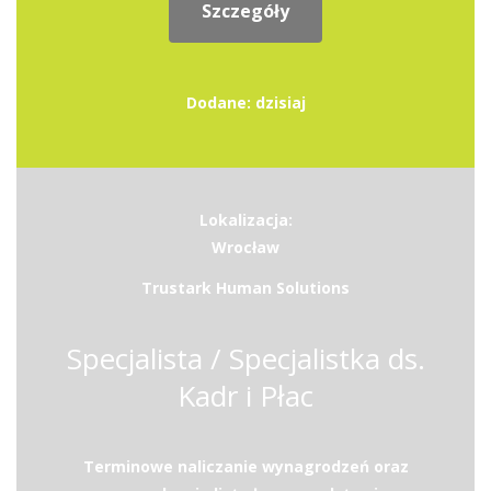
Szczegóły
Dodane: dzisiaj
Lokalizacja:
Wrocław
Trustark Human Solutions
Specjalista / Specjalistka ds.
Kadr i Płac
Terminowe naliczanie wynagrodzeń oraz