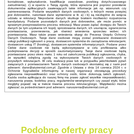
kontaktowe, wykształcenie, kwalifikacje zawodowe, przebieg dotychczasowego
zatrudnienia); c) w oparciu o Twoją zgodę, która wyrażona jest poprzez przesłanie
dokumentów aplikacyjnych zawierających takie informacje jak np. wizerunek czy
zainteresowania. Podanie wszystkich danych osobowych, o których mowa powyżej
jest dobrowolne, natomiast dane wymienione w lit. a) i b) są niezbędne do wzięcia
udziału w rekrutacji. Niepodanie danych skutkuje brakiem możliwości rozpatrzenia
kandydatury. Podanie pozostałych danych jest dobrowolne, ale może pomóc w
sprawnym przeprowadzeniu procesu rekrutacji. Masz prawo żądać dostępu do Twoich
danych (w tym uzyskania ich kopii), sprostowania danych, ich usunięcia, ograniczenia
przetwarzania, przeniesienia, jak również wniesienia sprzeciwu wobec ich
przetwarzania. Masz także prawo wniesienia skargi do Prezesa Urzędu Ochrony
Danych Osobowych. Twoje dane osobowe mogą zostać przekazane dostawcom
usługi publikacji ogłoszeń o pracę, dostawcom systemów do zarządzania rekrutacjami,
dostawcom usług IT (hosting), dostawcom systemów informatycznych. Podane przez
Ciebie dane osobowe nie będą wykorzystywane w celu profilowania albo
podejmowania decyzji w sposób zautomatyzowany. Twoje dane osobowe będą
przetwarzane przez okres maks. 1 roku od zakończenia publikacji ogłoszenia, chyba,
że wyraziłeś odrębną zgodę na wykorzystanie Twoich danych osobowych w
przyszłych rekrutacjach. W celu realizacji praw lub w przypadku jakichkolwiek pytań
związanych z przetwarzaniem Twoich danych osobowych skontaktuj się z nami pod
adresem: dane@atutrental.com.pl. Zgodnie z Ustawa z dnia 14 czerwca 2024 r. o
Ochronie Sygnalistów informujemy, w naszej organizacji obowiązują procedury
zgłaszania nieprawidłowości oraz ochrony osób, które dokonują takich zgłoszeń.
Każda osoba aplikująca do naszej firmy ma prawo zgłosić wszelkie nieprawidłowości,
naruszenia prawa, kodeksu pracy, regulaminów wewnętrznych czy zasad etyki, które
mogłyby pojawić się w trakcie trwania procesu rekrutacyjnego. Wątpliwości można
zgłaszać za pośrednictwem pod adresem: naruszenia@atutrental.com.pl.
Podobne oferty pracy