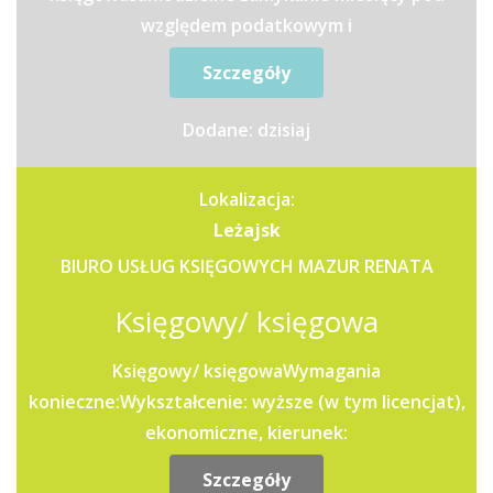
względem podatkowym i
rachunkowymsamodzielne obliczanie zaliczek w...
Szczegóły
Dodane: dzisiaj
Lokalizacja:
Leżajsk
BIURO USŁUG KSIĘGOWYCH MAZUR RENATA
Księgowy/ księgowa
Księgowy/ księgowaWymagania
konieczne:Wykształcenie: wyższe (w tym licencjat),
ekonomiczne, kierunek:
rachunkowośćUprawnienia: Certyfikat znajomość...
Szczegóły