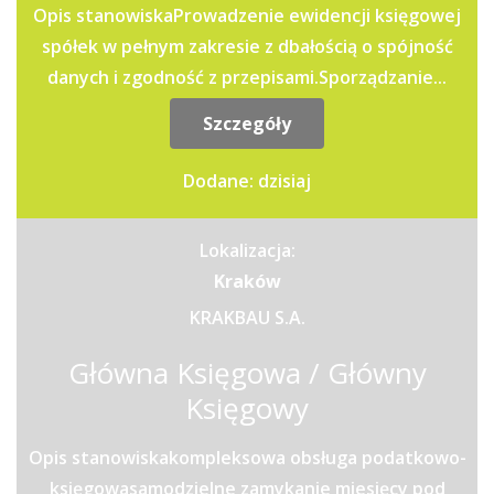
Opis stanowiskaProwadzenie ewidencji księgowej
spółek w pełnym zakresie z dbałością o spójność
danych i zgodność z przepisami.Sporządzanie...
Szczegóły
Dodane: dzisiaj
Lokalizacja:
Kraków
KRAKBAU S.A.
Główna Księgowa / Główny
Księgowy
Opis stanowiskakompleksowa obsługa podatkowo-
księgowasamodzielne zamykanie miesięcy pod