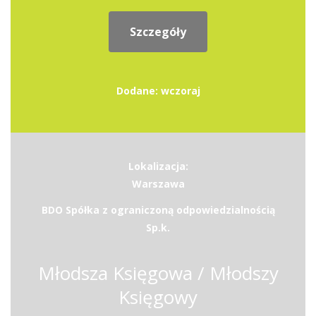
Szczegóły
Dodane: wczoraj
Lokalizacja:
Warszawa
BDO Spółka z ograniczoną odpowiedzialnością
Sp.k.
Młodsza Księgowa / Młodszy
Księgowy