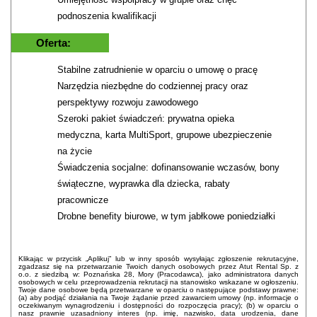
podnoszenia kwalifikacji
Oferta:
Stabilne zatrudnienie w oparciu o umowę o pracę
Narzędzia niezbędne do codziennej pracy oraz
perspektywy rozwoju zawodowego
Szeroki pakiet świadczeń: prywatna opieka
medyczna, karta MultiSport, grupowe ubezpieczenie
na życie
Świadczenia socjalne: dofinansowanie wczasów, bony
świąteczne, wyprawka dla dziecka, rabaty
pracownicze
Drobne benefity biurowe, w tym jabłkowe poniedziałki
Klikając w przycisk „Aplikuj” lub w inny sposób wysyłając zgłoszenie rekrutacyjne,
zgadzasz się na przetwarzanie Twoich danych osobowych przez Atut Rental Sp. z
o.o. z siedzibą w: Poznańska 28, Mory (Pracodawca), jako administratora danych
osobowych w celu przeprowadzenia rekrutacji na stanowisko wskazane w ogłoszeniu.
Twoje dane osobowe będą przetwarzane w oparciu o następujące podstawy prawne:
(a) aby podjąć działania na Twoje żądanie przed zawarciem umowy (np. informacje o
oczekiwanym wynagrodzeniu i dostępności do rozpoczęcia pracy); (b) w oparciu o
nasz prawnie uzasadniony interes (np. imię, nazwisko, data urodzenia, dane