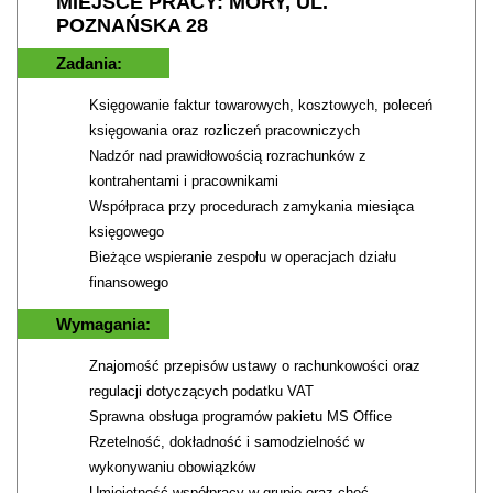
MIEJSCE PRACY: MORY, UL.
POZNAŃSKA 28
Zadania:
Księgowanie faktur towarowych, kosztowych, poleceń
księgowania oraz rozliczeń pracowniczych
Nadzór nad prawidłowością rozrachunków z
kontrahentami i pracownikami
Współpraca przy procedurach zamykania miesiąca
księgowego
Bieżące wspieranie zespołu w operacjach działu
finansowego
Wymagania:
Znajomość przepisów ustawy o rachunkowości oraz
regulacji dotyczących podatku VAT
Sprawna obsługa programów pakietu MS Office
Rzetelność, dokładność i samodzielność w
wykonywaniu obowiązków
Umiejętność współpracy w grupie oraz chęć