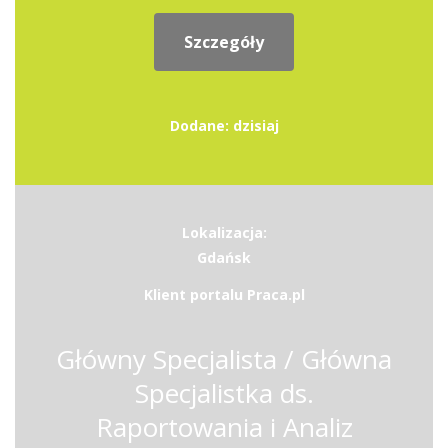
Szczegóły
Dodane: dzisiaj
Lokalizacja:
Gdańsk
Klient portalu Praca.pl
Główny Specjalista / Główna
Specjalistka ds.
Raportowania i Analiz