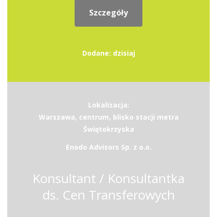
Szczegóły
Dodane: dzisiaj
Lokalizacja:
Warszawa, centrum, blisko stacji metra
Świętokrzyska
Enodo Advisors Sp. z o.o.
Konsultant / Konsultantka
ds. Cen Transferowych