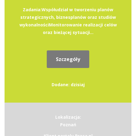
Zadania:Współudział w tworzeniu planów
strategicznych, biznesplanów oraz studiów
wykonalnościMonitorowanie realizacji celów
oraz bieżącej sytuacji...
Szczegóły
Dodane: dzisiaj
Lokalizacja:
Poznań
Klient portalu Praca.pl