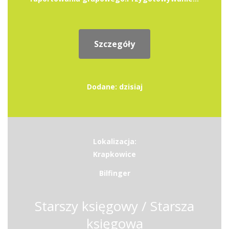
Szczegóły
Dodane: dzisiaj
Lokalizacja:
Krapkowice
Bilfinger
Starszy księgowy / Starsza
księgowa