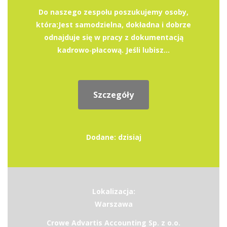
Do naszego zespołu poszukujemy osoby,
która:Jest samodzielna, dokładna i dobrze
odnajduje się w pracy z dokumentacją
kadrowo‑płacową. Jeśli lubisz...
Szczegóły
Dodane: dzisiaj
Lokalizacja:
Warszawa
Crowe Advartis Accounting Sp. z o.o.