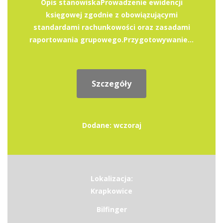
Opis stanowiskaProwadzenie ewidencji
księgowej zgodnie z obowiązującymi
standardami rachunkowości oraz zasadami
raportowania grupowego.Przygotowywanie...
Szczegóły
Dodane: wczoraj
Lokalizacja:
Krapkowice
Bilfinger