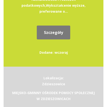
podatkowych,Wykształcenie wyższe,
preferowane o...
Szczegóły
Dodane: wczoraj
Lokalizacja:
Zdzieszowice
MIEJSKO-GMINNY OŚRODEK POMOCY SPOŁECZNEJ
W ZDZIESZOWICACH