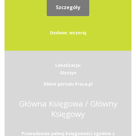
Szczegóły
Dodane: wczoraj
Lokalizacja:
Olsztyn
Klient portalu Praca.pl
Główna Księgowa / Główny
Księgowy
Prowadzenie pełnej księgowości zgodnie z