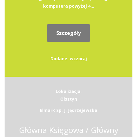
komputera powyżej 4...
Szczegóły
Dodane: wczoraj
Lokalizacja:
Olsztyn
Elmark Sp. J. Jędrzejewska
Główna Księgowa / Główny