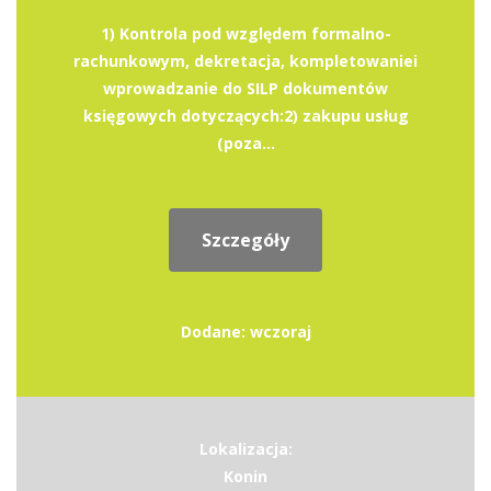
1) Kontrola pod względem formalno-
rachunkowym, dekretacja, kompletowaniei
wprowadzanie do SILP dokumentów
księgowych dotyczących:2) zakupu usług
(poza...
Szczegóły
Dodane: wczoraj
Lokalizacja:
Konin