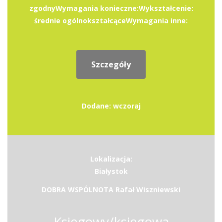
zgodnyWymagania konieczne:Wykształcenie:
średnie ogólnokształcąceWymagania inne:
Szczegóły
Dodane: wczoraj
Lokalizacja:
Białystok
DOBRA WSPÓLNOTA Rafał Wiszniewski
Księgowy/księgowa