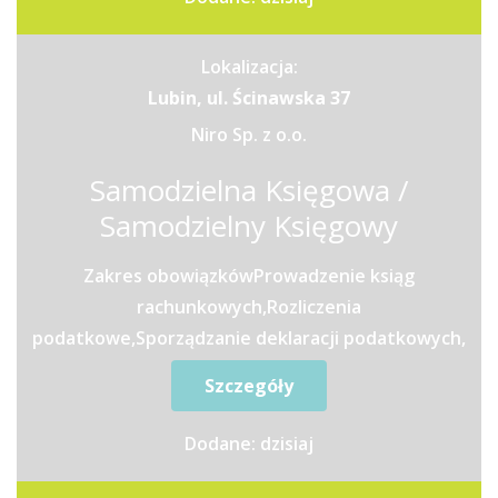
Lokalizacja:
Lubin, ul. Ścinawska 37
Niro Sp. z o.o.
Samodzielna Księgowa /
Samodzielny Księgowy
Zakres obowiązkówProwadzenie ksiąg
rachunkowych,Rozliczenia
podatkowe,Sporządzanie deklaracji podatkowych,
sprawozdań finansowych, oraz innych
Szczegóły
sprawozdań...
Dodane: dzisiaj