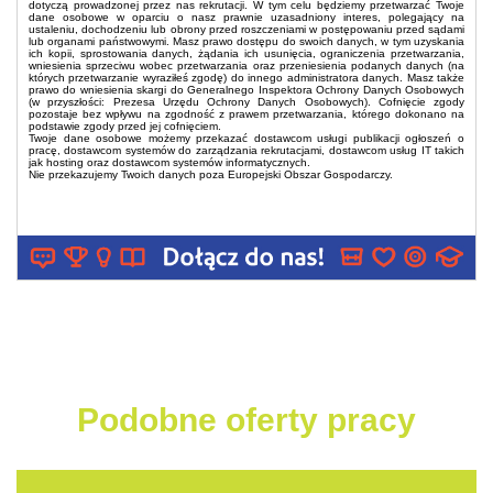
dotyczą prowadzonej przez nas rekrutacji. W tym celu będziemy przetwarzać Twoje
dane osobowe w oparciu o nasz prawnie uzasadniony interes, polegający na
ustaleniu, dochodzeniu lub obrony przed roszczeniami w postępowaniu przed sądami
lub organami państwowymi. Masz prawo dostępu do swoich danych, w tym uzyskania
ich kopii, sprostowania danych, żądania ich usunięcia, ograniczenia przetwarzania,
wniesienia sprzeciwu wobec przetwarzania oraz przeniesienia podanych danych (na
których przetwarzanie wyraziłeś zgodę) do innego administratora danych. Masz także
prawo do wniesienia skargi do Generalnego Inspektora Ochrony Danych Osobowych
(w przyszłości: Prezesa Urzędu Ochrony Danych Osobowych). Cofnięcie zgody
pozostaje bez wpływu na zgodność z prawem przetwarzania, którego dokonano na
podstawie zgody przed jej cofnięciem.
Twoje dane osobowe możemy przekazać dostawcom usługi publikacji ogłoszeń o
pracę, dostawcom systemów do zarządzania rekrutacjami, dostawcom usług IT takich
jak hosting oraz dostawcom systemów informatycznych.
Nie przekazujemy Twoich danych poza Europejski Obszar Gospodarczy.
Podobne oferty pracy