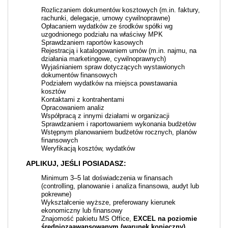
Rozliczaniem dokumentów kosztowych (m.in. faktury,
rachunki, delegacje, umowy cywilnoprawne)
Opłacaniem wydatków ze środków spółki wg
uzgodnionego podziału na właściwy MPK
Sprawdzaniem raportów kasowych
Rejestracją i katalogowaniem umów (m.in. najmu, na
działania marketingowe, cywilnoprawnych)
Wyjaśnianiem spraw dotyczących wystawionych
dokumentów finansowych
Podziałem wydatków na miejsca powstawania
kosztów
Kontaktami z kontrahentami
Opracowaniem analiz
Współpracą z innymi działami w organizacji
Sprawdzaniem i raportowaniem wykonania budżetów
Wstępnym planowaniem budżetów rocznych, planów
finansowych
Weryfikacją kosztów, wydatków
APLIKUJ, JEŚLI POSIADASZ:
Minimum 3–5 lat doświadczenia w finansach
(controlling, planowanie i analiza finansowa, audyt lub
pokrewne)
Wykształcenie wyższe, preferowany kierunek
ekonomiczny lub finansowy
Znajomość pakietu MS Office,
EXCEL na poziomie
średniozaawansowanym (warunek konieczny)