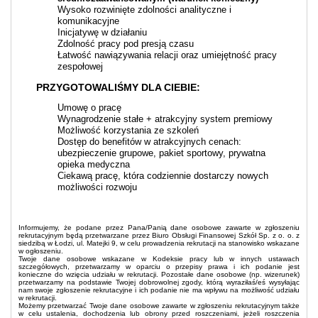
Wysoko rozwinięte zdolności analityczne i
komunikacyjne
Inicjatywę w działaniu
Zdolność pracy pod presją czasu
Łatwość nawiązywania relacji oraz umiejętność pracy
zespołowej
PRZYGOTOWALIŚMY DLA CIEBIE:
Umowę o pracę
Wynagrodzenie stałe + atrakcyjny system premiowy
Możliwość korzystania ze szkoleń
Dostęp do benefitów w atrakcyjnych cenach:
ubezpieczenie grupowe, pakiet sportowy, prywatna
opieka medyczna
Ciekawą pracę, która codziennie dostarczy nowych
możliwości rozwoju
Informujemy, że podane przez Pana/Panią dane osobowe zawarte w zgłoszeniu
rekrutacyjnym będą przetwarzane przez Biuro Obsługi Finansowej Szkół Sp. z o. o. z
siedzibą w Łodzi, ul. Matejki 9, w celu prowadzenia rekrutacji na stanowisko wskazane
w ogłoszeniu.
Twoje dane osobowe wskazane w Kodeksie pracy lub w innych ustawach
szczegółowych, przetwarzamy w oparciu o przepisy prawa i ich podanie jest
konieczne do wzięcia udziału w rekrutacji. Pozostałe dane osobowe (np. wizerunek)
przetwarzamy na podstawie Twojej dobrowolnej zgody, którą wyraziłaś/eś wysyłając
nam swoje zgłoszenie rekrutacyjne i ich podanie nie ma wpływu na możliwość udziału
w rekrutacji.
Możemy przetwarzać Twoje dane osobowe zawarte w zgłoszeniu rekrutacyjnym także
w celu ustalenia, dochodzenia lub obrony przed roszczeniami, jeżeli roszczenia