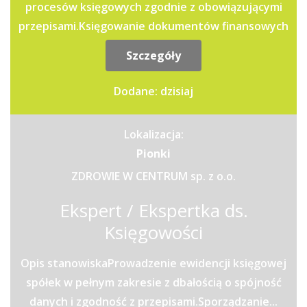
procesów księgowych zgodnie z obowiązującymi
przepisami.Księgowanie dokumentów finansowych
oraz kontrola ich...
Szczegóły
Dodane: dzisiaj
Lokalizacja:
Pionki
ZDROWIE W CENTRUM sp. z o.o.
Ekspert / Ekspertka ds.
Księgowości
Opis stanowiskaProwadzenie ewidencji księgowej
spółek w pełnym zakresie z dbałością o spójność
danych i zgodność z przepisami.Sporządzanie...