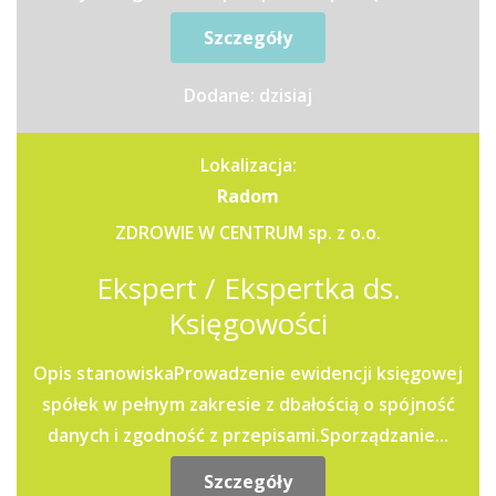
Szczegóły
Dodane: dzisiaj
Lokalizacja:
Radom
ZDROWIE W CENTRUM sp. z o.o.
Ekspert / Ekspertka ds.
Księgowości
Opis stanowiskaProwadzenie ewidencji księgowej
spółek w pełnym zakresie z dbałością o spójność
danych i zgodność z przepisami.Sporządzanie...
Szczegóły