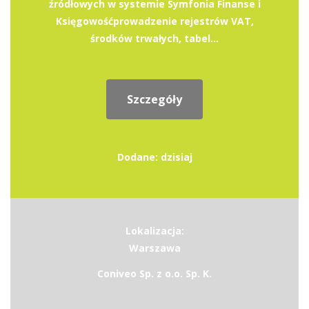
źródłowych w systemie Symfonia Finanse i
Księgowośćprowadzenie rejestrów VAT,
środków trwałych, tabel...
Szczegóły
Dodane: dzisiaj
Lokalizacja:
Warszawa
Coniveo Sp. z o.o. Sp. K.