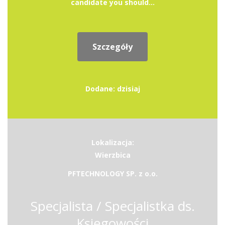
candidate you should...
Szczegóły
Dodane: dzisiaj
Lokalizacja:
Wierzbica
PFTECHNOLOGY SP. z o.o.
Specjalista / Specjalistka ds.
Księgowości