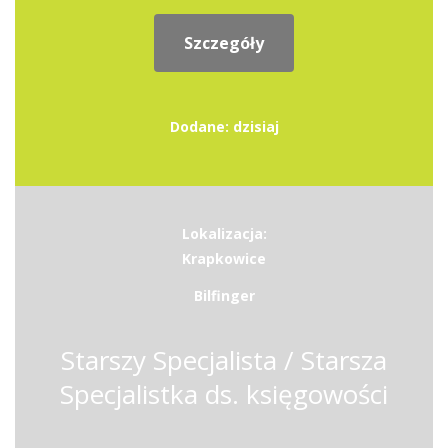
Szczegóły
Dodane: dzisiaj
Lokalizacja:
Krapkowice
Bilfinger
Starszy Specjalista / Starsza
Specjalistka ds. księgowości