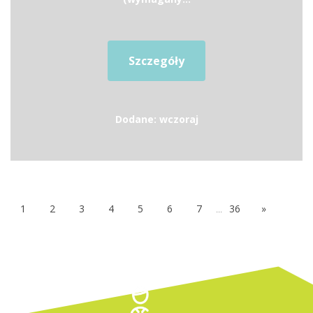
Szczegóły
Dodane: wczoraj
1
2
3
4
5
6
7
...
36
»