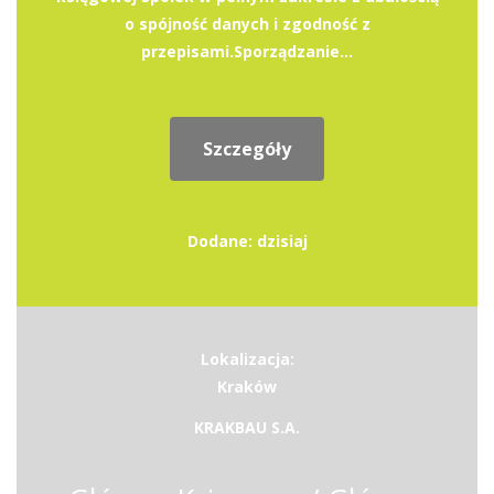
o spójność danych i zgodność z
przepisami.Sporządzanie...
Szczegóły
Dodane: dzisiaj
Lokalizacja:
Kraków
KRAKBAU S.A.