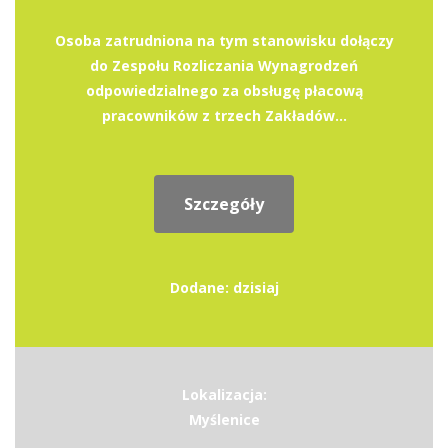
Osoba zatrudniona na tym stanowisku dołączy
do Zespołu Rozliczania Wynagrodzeń
odpowiedzialnego za obsługę płacową
pracowników z trzech Zakładów...
Szczegóły
Dodane: dzisiaj
Lokalizacja:
Myślenice