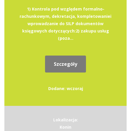
1) Kontrola pod względem formalno-
rachunkowym, dekretacja, kompletowaniei
wprowadzanie do SILP dokumentów
księgowych dotyczących:2) zakupu usług
(poza...
Szczegóły
Dodane: wczoraj
Lokalizacja:
Konin