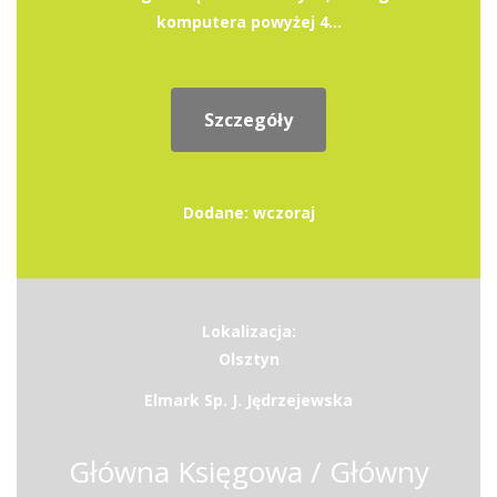
komputera powyżej 4...
Szczegóły
Dodane: wczoraj
Lokalizacja:
Olsztyn
Elmark Sp. J. Jędrzejewska
Główna Księgowa / Główny