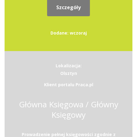
Szczegóły
Dodane: wczoraj
Lokalizacja:
Olsztyn
Klient portalu Praca.pl
Główna Księgowa / Główny
Księgowy
Prowadzenie pełnej księgowości zgodnie z