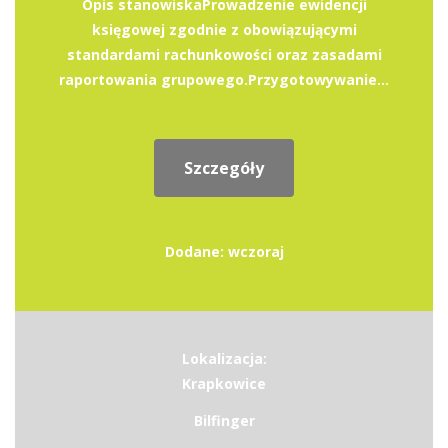
Opis stanowiskaProwadzenie ewidencji
księgowej zgodnie z obowiązującymi
standardami rachunkowości oraz zasadami
raportowania grupowego.Przygotowywanie...
Szczegóły
Dodane: wczoraj
Lokalizacja:
Krapkowice
Bilfinger