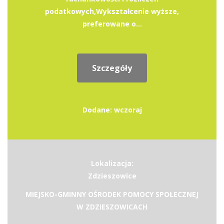
podatkowych,Wykształcenie wyższe,
preferowane o...
Szczegóły
Dodane: wczoraj
Lokalizacja:
Zdzieszowice
MIEJSKO-GMINNY OŚRODEK POMOCY SPOŁECZNEJ
W ZDZIESZOWICACH