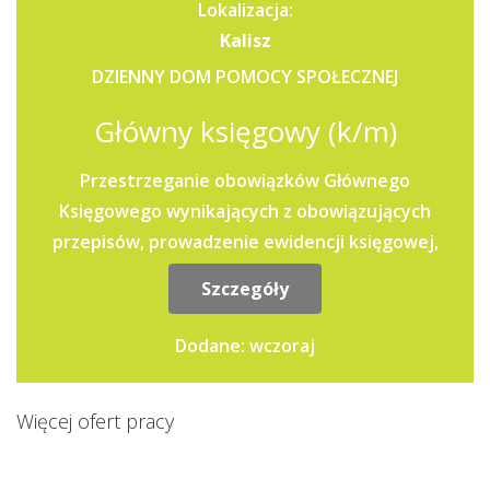
Lokalizacja:
Kalisz
DZIENNY DOM POMOCY SPOŁECZNEJ
Główny księgowy (k/m)
Przestrzeganie obowiązków Głównego
Księgowego wynikających z obowiązujących
przepisów, prowadzenie ewidencji księgowej,
prowadzenie rozliczeń z...
Szczegóły
Dodane: wczoraj
Więcej ofert pracy