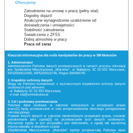
Oferujemy
Zatrudnienie na umowę o pracę (pełny etat)
Dogodny dojazd
Atrakcyjne wynagrodzenie uzależnione od
doświadczenia i umiejętności
Stabilność zatrudnienia
Świadczenia z ZFŚS
Dobrą atmosferę w pracy
Praca od zaraz
Klauzula informacyjna dla osób kandydatów do pracy w SM Mokotów
1. Administrator
Administratorem Państwa danych przetwarzanych w ramach procesu rekrutacji
jest Spółdzielnia Mieszkaniowa „Mokotów”, ul. Balladyny 3C 02-553 Warszawa,
KRS0000010365, NIP5250010746, Regon 000489745
2. Inspektor ochrony danych
Mogą się Państwo kontaktować z wyznaczonym inspektorem ochrony danych
osobowych pod adresem:
- ul. Balladyny 3C 02-553 Warszawa;
- e-mail: iod@smmokotow.pl
3. Cel i podstawy przetwarzania
Państwa dane osobowe w zakresie wskazanym w przepisach prawa
pracy[1] będą przetwarzane w celu przeprowadzenia obecnego postępowania
rekrutacyjnego.
Podanie innych danych w zakresie nieokreślonym przepisami prawa, zostanie
potraktowane jako zgoda[3] na przetwarzanie tych danych osobowych.
Wyrażenie zgody w tym przypadku jest dobrowolne, a zgodę tak wyrażoną
można odwołać w dowolnym czasie.
SSpółdzielnia Mieszkaniowa „Mokotów” będzie przetwarzała Państwa dane