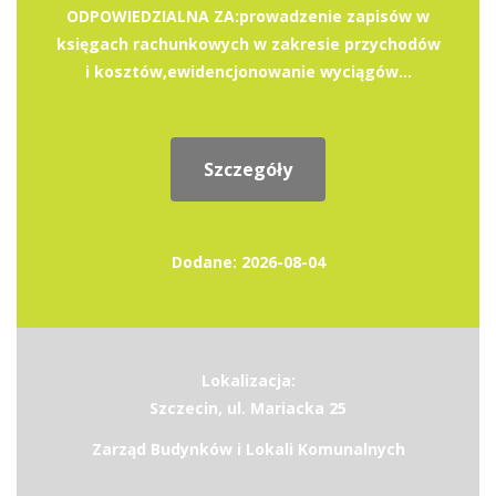
ODPOWIEDZIALNA ZA:prowadzenie zapisów w
księgach rachunkowych w zakresie przychodów
i kosztów,ewidencjonowanie wyciągów...
Szczegóły
Dodane: 2026-08-04
Lokalizacja:
Szczecin, ul. Mariacka 25
Zarząd Budynków i Lokali Komunalnych