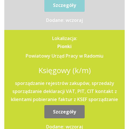
prowadzenie...
Szczegóły
Dodane: wczoraj
Lokalizacja:
Pionki
Powiatowy Urząd Pracy w Radomiu
Księgowy (k/m)
sporządzanie rejestrów zakupów, sprzedaży
sporządzanie deklaracji VAT, PIT, CIT kontakt z
klientami pobieranie faktur z KSEF sporządzanie
ewidencji...
Szczegóły
Dodane: wczoraj