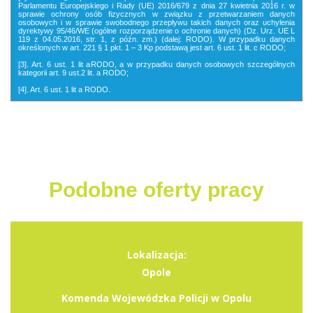
Parlamentu Europejskiego i Rady (UE) 2016/679 z dnia 27 kwietnia 2016 r. w
sprawie ochrony osób fizycznych w związku z przetwarzaniem danych
osobowych i w sprawie swobodnego przepływu takich danych oraz uchylenia
dyrektywy 95/46/WE (ogólne rozporządzenie o ochronie danych) (Dz. Urz. UE L
119 z 04.05.2016, str. 1, z późn. zm.) (dalej: RODO). W przypadku danych
określonych w art. 221 § 1 pkt. 1 – 3 Kp podstawą jest art. 6 ust. 1 lit. c RODO;
[3]. Art. 6 ust. 1 lit aRODO, a w przypadku danych osobowych szczególnych
kategorii art. 9 ust.2 lit. a RODO;
[4]. Art. 6 ust. 1 lit a RODO.
Podobne oferty pracy
Lokalizacja:
Opole
Komenda Wojewódzka Policji w Opolu