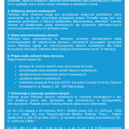
osobowe, także w kolejnych naborach pracowników tylko jeżeli wyrażą Państwo
na to zgodę[4], która może zostać odwołana w dowolnym czasie.
4. Odbiorcy danych osobowych
Państwa dane osobowe mogą być przekazane wyłącznie podmiotom, które
uprawnione są do ich otrzymania przepisami prawa. Ponadto mogą być one
ujawnione podmiotom, z którymi Spółdzielnia Mieszkaniowa „Mokotów” zawarła
umowę na świadczenie usług serwisowych dla systemów informatycznych
wykorzystywanych przy ich przetwarzaniu.
5. Okres przechowywania danych
Państwa dane zgromadzone w obecnym procesie rekrutacyjnym będą
przechowywane do zakończenia procesu rekrutacji.W przypadku wyrażonej
przez Państwa zgody na wykorzystywane danych osobowych dla celów
przyszłych rekrutacji, Państwa dane będą przechowywane przez 6 miesięcy.
6. Prawa osób, których dane dotyczą
Mają Państwo prawo do:
dostępu do swoich danych oraz otrzymania ich kopii;
sprostowania (poprawiania) swoich danych osobowych;
ograniczenia przetwarzania danych osobowych;
usunięcia danych osobowych;
wniesienia skargi do Prezesa UODO (na adres Urzędu Ochrony Danych
Osobowych, ul. Stawki 2, 00 - 193 Warszawa).
7. Informacja o wymogu podania danych
Podanie przez Państwa danych osobowych w zakresie wynikającym z art.
221 Kodeksu pracy jest niezbędne, aby uczestniczyć w postępowaniu
rekrutacyjnym. Podanie przez Państwa innych danych jest dobrowolne.
[1]. Art. 221 ustawy z 26 czerwca 1974 r. Kodeks pracy (Dz. U. 2020 poz. 1320
ze zm.) (dalej: Kp) oraz Rozporządzenie Ministra Rodziny, Pracy i Polityki
Społecznej z dnia 10 grudnia 2018 r. w sprawie dokumentacji pracowniczej (Dz.
U. 2018 poz.2369).”;
[2]. Art. 221 § 1 pkt. 4 – 6 Kp w zw z. z art. 6 ust. 1 lit. b Rozporządzenia