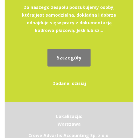
Do naszego zespołu poszukujemy osoby,
która:Jest samodzielna, dokładna i dobrze
odnajduje się w pracy z dokumentacją
kadrowo‑płacową. Jeśli lubisz...
Szczegóły
Dodane: dzisiaj
Lokalizacja:
Warszawa
Crowe Advartis Accounting Sp. z o.o.