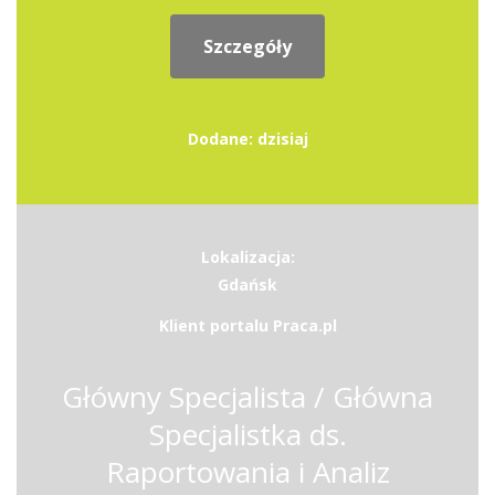
Szczegóły
Dodane: dzisiaj
Lokalizacja:
Gdańsk
Klient portalu Praca.pl
Główny Specjalista / Główna
Specjalistka ds.
Raportowania i Analiz