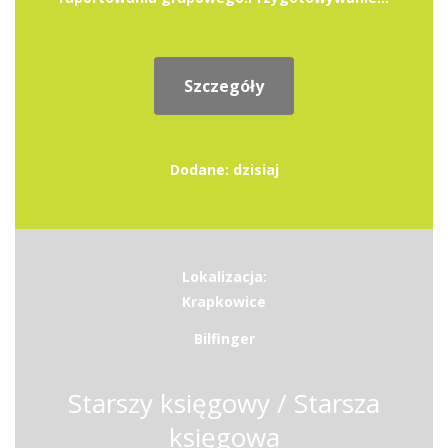
Szczegóły
Dodane: dzisiaj
Lokalizacja:
Krapkowice
Bilfinger
Starszy księgowy / Starsza
księgowa