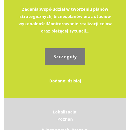
Zadania:Współudział w tworzeniu planów
strategicznych, biznesplanów oraz studiów
wykonalnościMonitorowanie realizacji celów
oraz bieżącej sytuacji...
Szczegóły
Dodane: dzisiaj
Lokalizacja:
Poznań
Klient portalu Praca.pl