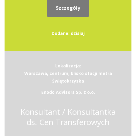
Szczegóły
Dodane: dzisiaj
Lokalizacja:
Warszawa, centrum, blisko stacji metra
Świętokrzyska
Enodo Advisors Sp. z o.o.
Konsultant / Konsultantka
ds. Cen Transferowych