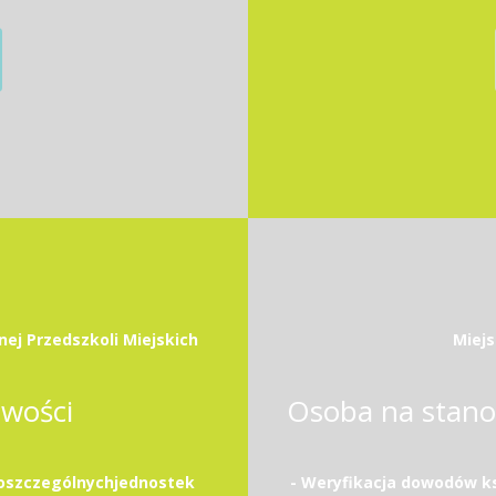
ej Przedszkoli Miejskich
Miejs
owości
poszczególnychjednostek
- Weryfikacja dowodów k