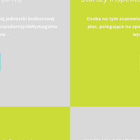
ej jednostki budżetowej
Osoba na tym stanowis
 gospodarczychWymagania
płac, polegające na spo
e:...
wyn