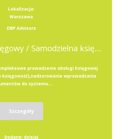
Lokalizacja:
Warszawa
DBP Advisors
Samodzielny księgowy / Samodzielna księgowa ze znajomością jęz. angielskiego
ompleksowe prowadzenie obsługi księgowej
na księgowość),nadzorowanie wprowadzania
umentów do systemu...
Szczegóły
Dodane: dzisiaj