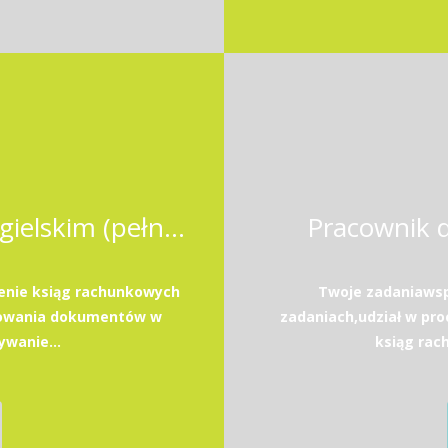
Księgowy / Księgowa z j. angielskim (pełna księgowość)
Pracownik d
nie ksiąg rachunkowych
Twoje zadaniawsp
ęgowania dokumentów w
zadaniach,udział w pro
wanie...
ksiąg rac