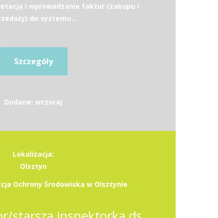
retacja i wprowadzanie faktur (zakupu i
rzedaży) do systemu...
Szczegóły
Dodane: wczoraj
Lokalizacja:
Olsztyn
cja Ochrony Środowiska w Olsztynie
Starszy inspektor/starsza inspektorka ds. obsługi finansowo-księgowej, rozliczania płac i ubezpieczeń społecznych w zespole budżetu i finansów