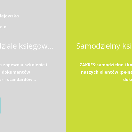
ulejowska
o.o.
Pracownica / Pracownik w dziale księgowości
a zapewnia szkolenie i
ZAKRES:samodzielne i k
ie dokumentów
naszych Klientów (peł
 i standardów...
dok