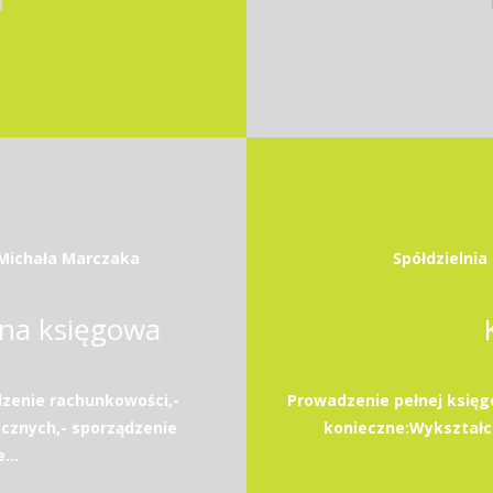
. Michała Marczaka
Spółdzielni
na księgowa
zenie rachunkowości,-
Prowadzenie pełnej księ
icznych,- sporządzenie
konieczne:Wykształce
...