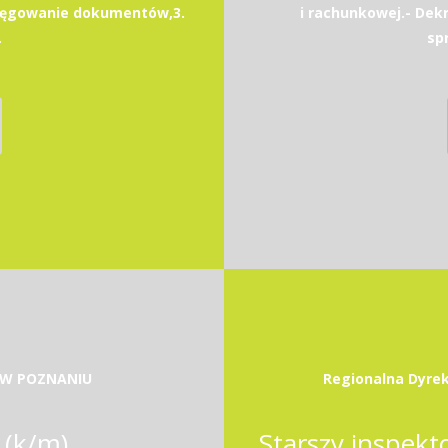
sięgowanie dokumentów,3.
i rachunkowej.- Dek
.
sp
 W POZNANIU
Regionalna Dyrek
 (k/m)